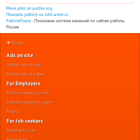
More jobs on jooble.org
Поискать работу на JobCareer.ru
РаботаПоиск
- Поисковая система вакансий по сайтам работы
России
To top
Ads on site
Publish ads on site
Publish ads in paper
For Employers
Publish vacancy on site
Publish vacancy in paper
Prices
For Job seekers
Seeking for job
Registering