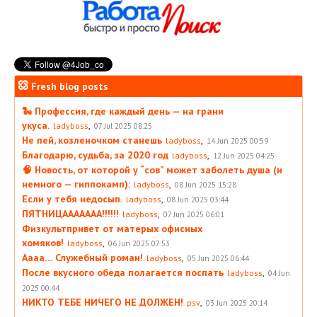
Fresh blog posts
🐍 Профессия, где каждый день — на грани
укуса.
,
ladyboss
07 Jul 2025 08:25
Не пей, козленочком станешь
,
ladyboss
14 Jun 2025 00:59
Благодарю, судьба, за 2020 год
,
ladyboss
12 Jun 2025 04:25
🧠 Новость, от которой у “сов” может заболеть душа (и
немного — гиппокамп):
,
ladyboss
08 Jun 2025 15:28
Если у тебя недосып.
,
ladyboss
08 Jun 2025 03:44
ПЯТНИЦААААААА!!!!!!
,
ladyboss
07 Jun 2025 06:01
Физкультпривет от матерых офисных
хомяков!
,
ladyboss
06 Jun 2025 07:53
Аааа… Служебный роман!
,
ladyboss
05 Jun 2025 06:44
После вкусного обеда полагается поспать
,
ladyboss
04 Jun
2025 00:44
НИКТО ТЕБЕ НИЧЕГО НЕ ДОЛЖЕН!
,
psv
03 Jun 2025 20:14