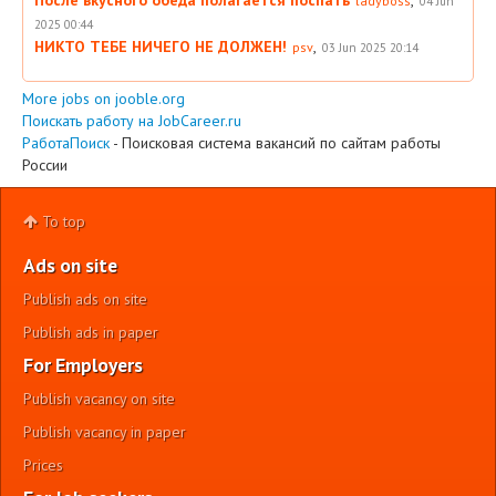
ladyboss
04 Jun
2025 00:44
НИКТО ТЕБЕ НИЧЕГО НЕ ДОЛЖЕН!
,
psv
03 Jun 2025 20:14
More jobs on jooble.org
Поискать работу на JobCareer.ru
РаботаПоиск
- Поисковая система вакансий по сайтам работы
России
To top
Ads on site
Publish ads on site
Publish ads in paper
For Employers
Publish vacancy on site
Publish vacancy in paper
Prices