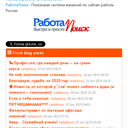
РаботаПоиск
- Поисковая система вакансий по сайтам работы
России
Fresh blog posts
🐍 Профессия, где каждый день — на грани
укуса.
,
ladyboss
07 Jul 2025 08:25
Не пей, козленочком станешь
,
ladyboss
14 Jun 2025 00:59
Благодарю, судьба, за 2020 год
,
ladyboss
12 Jun 2025 04:25
🧠 Новость, от которой у “сов” может заболеть душа (и
немного — гиппокамп):
,
ladyboss
08 Jun 2025 15:28
Если у тебя недосып.
,
ladyboss
08 Jun 2025 03:44
ПЯТНИЦААААААА!!!!!!
,
ladyboss
07 Jun 2025 06:01
Физкультпривет от матерых офисных
хомяков!
,
ladyboss
06 Jun 2025 07:53
Аааа… Служебный роман!
,
ladyboss
05 Jun 2025 06:44
После вкусного обеда полагается поспать
,