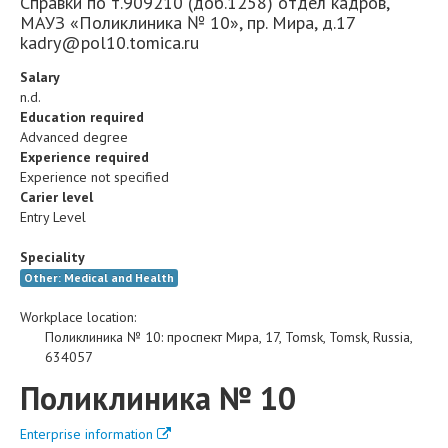
Справки по т.909210 (доб.1258) отдел кадров,
МАУЗ «Поликлиника № 10», пр. Мира, д.17
kadry@pol10.tomica.ru
Salary
n.d.
Education required
Advanced degree
Experience required
Experience not specified
Carier level
Entry Level
Speciality
Other: Medical and Health
Workplace location:
Поликлиника № 10
:
проспект Мира, 17
,
Tomsk
,
Tomsk
,
Russia
,
634057
Поликлиника № 10
Enterprise information