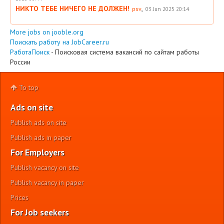
НИКТО ТЕБЕ НИЧЕГО НЕ ДОЛЖЕН!
,
psv
03 Jun 2025 20:14
More jobs on jooble.org
Поискать работу на JobCareer.ru
РаботаПоиск
- Поисковая система вакансий по сайтам работы
России
To top
Ads on site
Publish ads on site
Publish ads in paper
For Employers
Publish vacancy on site
Publish vacancy in paper
Prices
For Job seekers