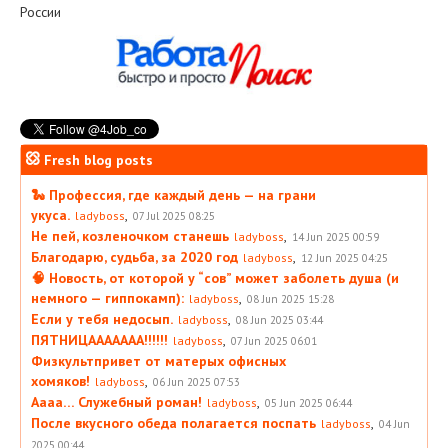
России
Fresh blog posts
🐍 Профессия, где каждый день — на грани
укуса.
,
ladyboss
07 Jul 2025 08:25
Не пей, козленочком станешь
,
ladyboss
14 Jun 2025 00:59
Благодарю, судьба, за 2020 год
,
ladyboss
12 Jun 2025 04:25
🧠 Новость, от которой у “сов” может заболеть душа (и
немного — гиппокамп):
,
ladyboss
08 Jun 2025 15:28
Если у тебя недосып.
,
ladyboss
08 Jun 2025 03:44
ПЯТНИЦААААААА!!!!!!
,
ladyboss
07 Jun 2025 06:01
Физкультпривет от матерых офисных
хомяков!
,
ladyboss
06 Jun 2025 07:53
Аааа… Служебный роман!
,
ladyboss
05 Jun 2025 06:44
После вкусного обеда полагается поспать
,
ladyboss
04 Jun
2025 00:44