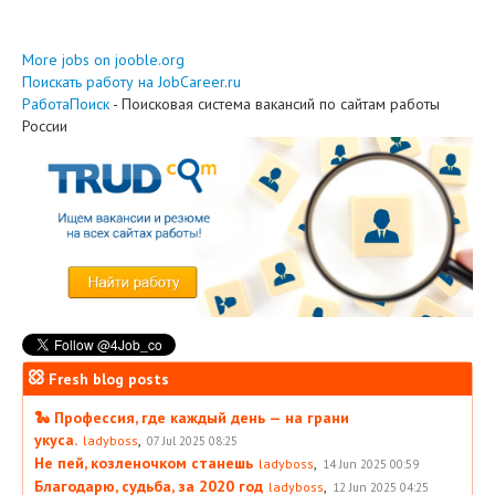
More jobs on jooble.org
Поискать работу на JobCareer.ru
РаботаПоиск
- Поисковая система вакансий по сайтам работы
России
Fresh blog posts
🐍 Профессия, где каждый день — на грани
укуса.
,
ladyboss
07 Jul 2025 08:25
Не пей, козленочком станешь
,
ladyboss
14 Jun 2025 00:59
Благодарю, судьба, за 2020 год
,
ladyboss
12 Jun 2025 04:25