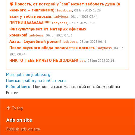
🧠 Новость, от которой у “сов” может заболеть душа (и
немного — гиппокамп):
,
ladyboss
08 Jun 2025 15:28
Если у тебя недосып.
,
ladyboss
08 Jun 2025 03:44
ПЯТНИЦААААААА!!!!!!
,
ladyboss
07 Jun 2025 06:01
Физкультпривет от матерых офисных
хомяков!
,
ladyboss
06 Jun 2025 07:53
Аааа… Служебный роман!
,
ladyboss
05 Jun 2025 06:44
После вкусного обеда полагается поспать
,
ladyboss
04 Jun
2025 00:44
НИКТО ТЕБЕ НИЧЕГО НЕ ДОЛЖЕН!
,
psv
03 Jun 2025 20:14
More jobs on jooble.org
Поискать работу на JobCareer.ru
РаботаПоиск
- Поисковая система вакансий по сайтам работы
России
To top
Ads on site
Publish ads on site