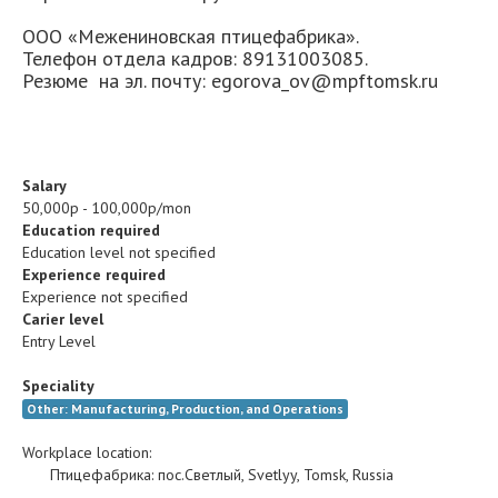
ООО «Межениновская птицефабрика».
Телефон отдела кадров: 89131003085.
Резюме на эл. почту: egorova_ov@mpftomsk.ru
Salary
50,000р - 100,000р/mon
Education required
Education level not specified
Experience required
Experience not specified
Carier level
Entry Level
Speciality
Other: Manufacturing, Production, and Operations
Workplace location:
Птицефабрика
:
пос.Светлый
,
Svetlyy
,
Tomsk
,
Russia