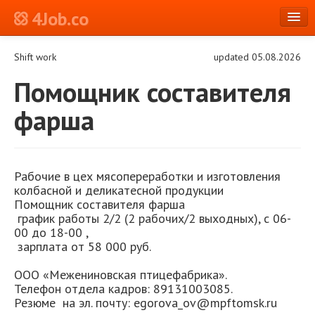
4Job.co
en
Shift work
updated 05.08.2026
Log in or Register
Помощник составителя
фарша
Рабочие в цех мясопереработки и изготовления
колбасной и деликатесной продукции
Помощник составителя фарша
график работы 2/2 (2 рабочих/2 выходных), с 06-
00 до 18-00 ,
зарплата от 58 000 руб.
ООО «Межениновская птицефабрика».
Телефон отдела кадров: 89131003085.
Резюме на эл. почту: egorova_ov@mpftomsk.ru