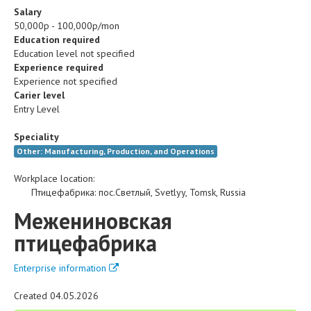
Salary
50,000р - 100,000р/mon
Education required
Education level not specified
Experience required
Experience not specified
Carier level
Entry Level
Speciality
Other: Manufacturing, Production, and Operations
Workplace location:
Птицефабрика
:
пос.Светлый
,
Svetlyy
,
Tomsk
,
Russia
Межениновская
птицефабрика
Enterprise information
Created 04.05.2026