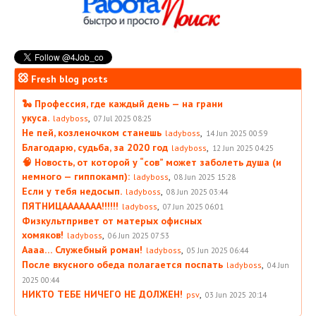
Fresh blog posts
🐍 Профессия, где каждый день — на грани
укуса.
,
ladyboss
07 Jul 2025 08:25
Не пей, козленочком станешь
,
ladyboss
14 Jun 2025 00:59
Благодарю, судьба, за 2020 год
,
ladyboss
12 Jun 2025 04:25
🧠 Новость, от которой у “сов” может заболеть душа (и
немного — гиппокамп):
,
ladyboss
08 Jun 2025 15:28
Если у тебя недосып.
,
ladyboss
08 Jun 2025 03:44
ПЯТНИЦААААААА!!!!!!
,
ladyboss
07 Jun 2025 06:01
Физкультпривет от матерых офисных
хомяков!
,
ladyboss
06 Jun 2025 07:53
Аааа… Служебный роман!
,
ladyboss
05 Jun 2025 06:44
После вкусного обеда полагается поспать
,
ladyboss
04 Jun
2025 00:44
НИКТО ТЕБЕ НИЧЕГО НЕ ДОЛЖЕН!
,
psv
03 Jun 2025 20:14