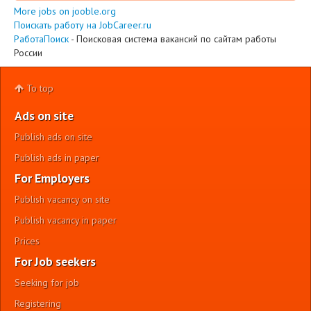
More jobs on jooble.org
Поискать работу на JobCareer.ru
РаботаПоиск
- Поисковая система вакансий по сайтам работы
России
To top
Ads on site
Publish ads on site
Publish ads in paper
For Employers
Publish vacancy on site
Publish vacancy in paper
Prices
For Job seekers
Seeking for job
Registering