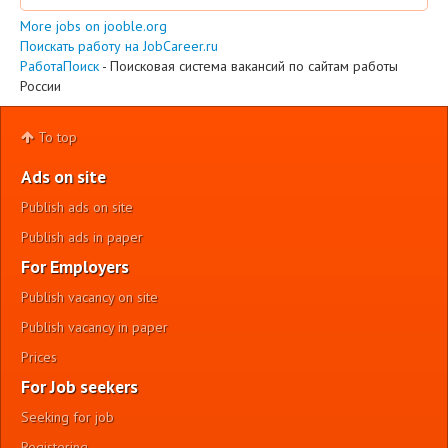
More jobs on jooble.org
Поискать работу на JobCareer.ru
РаботаПоиск
- Поисковая система вакансий по сайтам работы
России
To top
Ads on site
Publish ads on site
Publish ads in paper
For Employers
Publish vacancy on site
Publish vacancy in paper
Prices
For Job seekers
Seeking for job
Registering