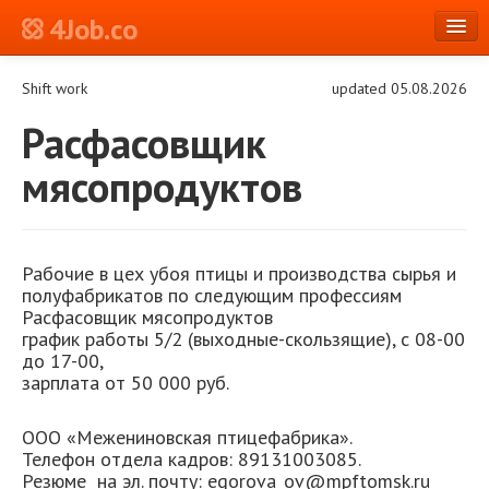
4Job.co
en
Shift work
updated 05.08.2026
Log in or Register
Расфасовщик
мясопродуктов
Рабочие в цех убоя птицы и производства сырья и
полуфабрикатов по следующим профессиям
Расфасовщик мясопродуктов
график работы 5/2 (выходные-скользящие), с 08-00
до 17-00,
зарплата от 50 000 руб.
ООО «Межениновская птицефабрика».
Телефон отдела кадров: 89131003085.
Резюме на эл. почту: egorova_ov@mpftomsk.ru