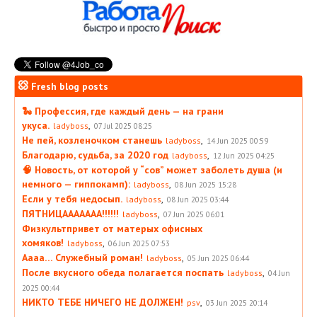
Fresh blog posts
🐍 Профессия, где каждый день — на грани
укуса.
,
ladyboss
07 Jul 2025 08:25
Не пей, козленочком станешь
,
ladyboss
14 Jun 2025 00:59
Благодарю, судьба, за 2020 год
,
ladyboss
12 Jun 2025 04:25
🧠 Новость, от которой у “сов” может заболеть душа (и
немного — гиппокамп):
,
ladyboss
08 Jun 2025 15:28
Если у тебя недосып.
,
ladyboss
08 Jun 2025 03:44
ПЯТНИЦААААААА!!!!!!
,
ladyboss
07 Jun 2025 06:01
Физкультпривет от матерых офисных
хомяков!
,
ladyboss
06 Jun 2025 07:53
Аааа… Служебный роман!
,
ladyboss
05 Jun 2025 06:44
После вкусного обеда полагается поспать
,
ladyboss
04 Jun
2025 00:44
НИКТО ТЕБЕ НИЧЕГО НЕ ДОЛЖЕН!
,
psv
03 Jun 2025 20:14