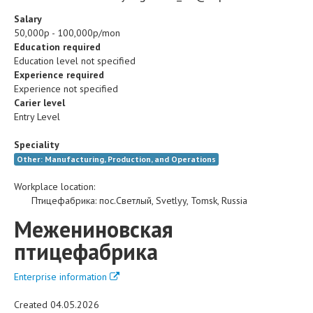
Salary
50,000р - 100,000р/mon
Education required
Education level not specified
Experience required
Experience not specified
Carier level
Entry Level
Speciality
Other: Manufacturing, Production, and Operations
Workplace location:
Птицефабрика
:
пос.Светлый
,
Svetlyy
,
Tomsk
,
Russia
Межениновская
птицефабрика
Enterprise information
Created 04.05.2026