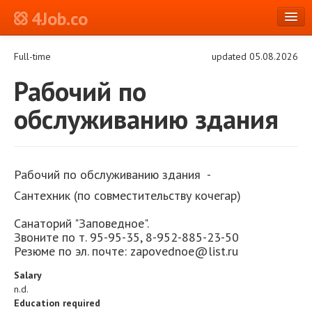
4Job.co
en
Full-time
updated 05.08.2026
Log in or Register
Рабочий по
обслуживанию здания
Рабочий по обслуживанию здания -
Сантехник (по совместительству кочегар)
Санаторий "Заповедное".
Звоните по т. 95-95-35, 8-952-885-23-50
Резюме по эл. почте: zapovednoe@list.ru
Salary
n.d.
Education required