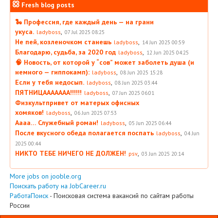
Fresh blog posts
🐍 Профессия, где каждый день — на грани
укуса.
,
ladyboss
07 Jul 2025 08:25
Не пей, козленочком станешь
,
ladyboss
14 Jun 2025 00:59
Благодарю, судьба, за 2020 год
,
ladyboss
12 Jun 2025 04:25
🧠 Новость, от которой у “сов” может заболеть душа (и
немного — гиппокамп):
,
ladyboss
08 Jun 2025 15:28
Если у тебя недосып.
,
ladyboss
08 Jun 2025 03:44
ПЯТНИЦААААААА!!!!!!
,
ladyboss
07 Jun 2025 06:01
Физкультпривет от матерых офисных
хомяков!
,
ladyboss
06 Jun 2025 07:53
Аааа… Служебный роман!
,
ladyboss
05 Jun 2025 06:44
После вкусного обеда полагается поспать
,
ladyboss
04 Jun
2025 00:44
НИКТО ТЕБЕ НИЧЕГО НЕ ДОЛЖЕН!
,
psv
03 Jun 2025 20:14
More jobs on jooble.org
Поискать работу на JobCareer.ru
РаботаПоиск
- Поисковая система вакансий по сайтам работы
России