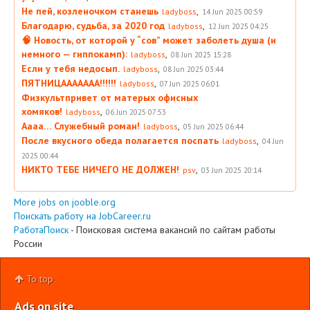
Не пей, козленочком станешь
,
ladyboss
14 Jun 2025 00:59
Благодарю, судьба, за 2020 год
,
ladyboss
12 Jun 2025 04:25
🧠 Новость, от которой у “сов” может заболеть душа (и
немного — гиппокамп):
,
ladyboss
08 Jun 2025 15:28
Если у тебя недосып.
,
ladyboss
08 Jun 2025 03:44
ПЯТНИЦААААААА!!!!!!
,
ladyboss
07 Jun 2025 06:01
Физкультпривет от матерых офисных
хомяков!
,
ladyboss
06 Jun 2025 07:53
Аааа… Служебный роман!
,
ladyboss
05 Jun 2025 06:44
После вкусного обеда полагается поспать
,
ladyboss
04 Jun
2025 00:44
НИКТО ТЕБЕ НИЧЕГО НЕ ДОЛЖЕН!
,
psv
03 Jun 2025 20:14
More jobs on jooble.org
Поискать работу на JobCareer.ru
РаботаПоиск
- Поисковая система вакансий по сайтам работы
России
To top
Ads on site