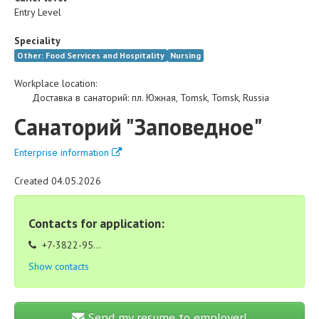
Entry Level
Speciality
Other: Food Services and Hospitality
Nursing
Workplace location:
Доставка в санаторий
:
пл. Южная
,
Tomsk
,
Tomsk
,
Russia
Санаторий "Заповедное"
Enterprise information
Created 04.05.2026
Contacts for application:
+7-3822-95...
Show contacts
Send my resume to employer!