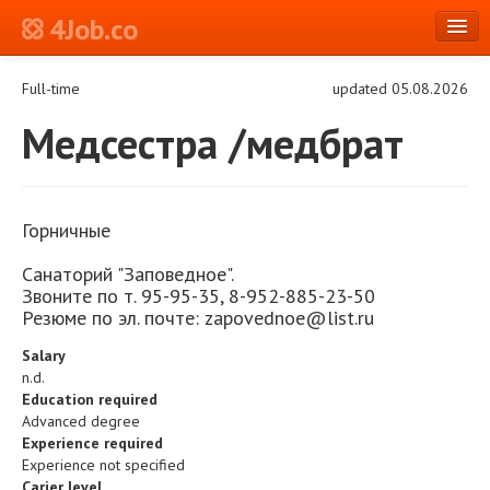
4Job.co
en
Full-time
updated 05.08.2026
Log in or Register
Медсестра /медбрат
Горничные
Санаторий "Заповедное".
Звоните по т. 95-95-35, 8-952-885-23-50
Резюме по эл. почте: zapovednoe@list.ru
Salary
n.d.
Education required
Advanced degree
Experience required
Experience not specified
Carier level