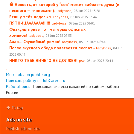
🧠 Новость, от которой у “сов” может заболеть душа (и
немного — гиппокамп):
,
ladyboss
08 Jun 2025 15:28
Если у тебя недосып.
,
ladyboss
08 Jun 2025 03:44
ПЯТНИЦААААААА!!!!!!
,
ladyboss
07 Jun 2025 06:01
Физкультпривет от матерых офисных
хомяков!
,
ladyboss
06 Jun 2025 07:53
Аааа… Служебный роман!
,
ladyboss
05 Jun 2025 06:44
После вкусного обеда полагается поспать
,
ladyboss
04 Jun
2025 00:44
НИКТО ТЕБЕ НИЧЕГО НЕ ДОЛЖЕН!
,
psv
03 Jun 2025 20:14
More jobs on jooble.org
Поискать работу на JobCareer.ru
РаботаПоиск
- Поисковая система вакансий по сайтам работы
России
To top
Ads on site
Publish ads on site