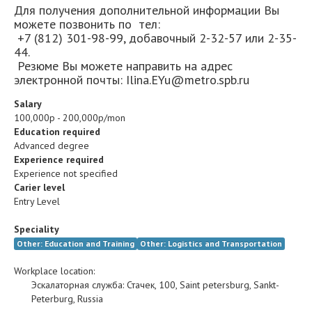
Для получения дополнительной информации Вы
можете позвонить по тел:
+7 (812) 301-98-99, добавочный 2-32-57 или 2-35-
44.
Резюме Вы можете направить на адрес
электронной почты: Ilina.EYu@metro.spb.ru
Salary
100,000р - 200,000р/mon
Education required
Advanced degree
Experience required
Experience not specified
Carier level
Entry Level
Speciality
Other: Education and Training
Other: Logistics and Transportation
Workplace location:
Эскалаторная служба
:
Стачек, 100
,
Saint petersburg
,
Sankt-
Peterburg
,
Russia