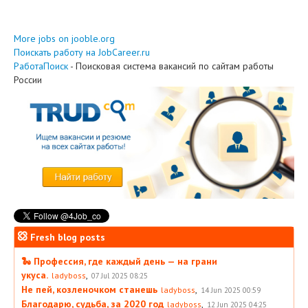
More jobs on jooble.org
Поискать работу на JobCareer.ru
РаботаПоиск
- Поисковая система вакансий по сайтам работы
России
Fresh blog posts
🐍 Профессия, где каждый день — на грани
укуса.
,
ladyboss
07 Jul 2025 08:25
Не пей, козленочком станешь
,
ladyboss
14 Jun 2025 00:59
Благодарю, судьба, за 2020 год
,
ladyboss
12 Jun 2025 04:25