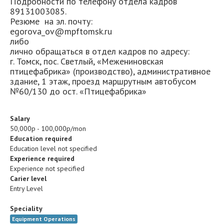
Подробности по телефону отдела кадров
89131003085.
Резюме на эл. почту:
egorova_ov@mpftomsk.ru
либо
лично обращаться в отдел кадров по адресу:
г. Томск, пос. Светлый, «Межениновская
птицефабрика» (производство), административное
здание, 1 этаж, проезд маршрутным автобусом
№60/130 до ост. «Птицефабрика»
Salary
50,000р - 100,000р/mon
Education required
Education level not specified
Experience required
Experience not specified
Carier level
Entry Level
Speciality
Equipment Operations