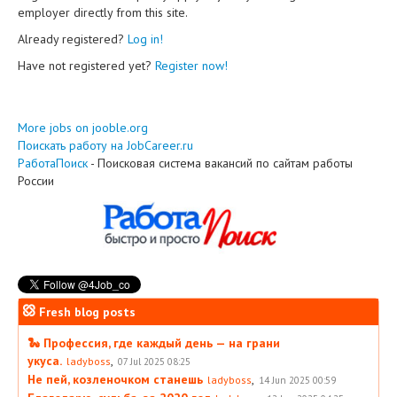
employer directly from this site.
Already registered?
Log in!
Have not registered yet?
Register now!
More jobs on jooble.org
Поискать работу на JobCareer.ru
РаботаПоиск
- Поисковая система вакансий по сайтам работы
России
Fresh blog posts
🐍 Профессия, где каждый день — на грани
укуса.
,
ladyboss
07 Jul 2025 08:25
Не пей, козленочком станешь
,
ladyboss
14 Jun 2025 00:59