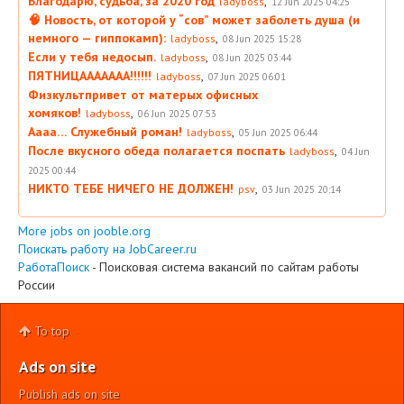
Благодарю, судьба, за 2020 год
,
ladyboss
12 Jun 2025 04:25
🧠 Новость, от которой у “сов” может заболеть душа (и
немного — гиппокамп):
,
ladyboss
08 Jun 2025 15:28
Если у тебя недосып.
,
ladyboss
08 Jun 2025 03:44
ПЯТНИЦААААААА!!!!!!
,
ladyboss
07 Jun 2025 06:01
Физкультпривет от матерых офисных
хомяков!
,
ladyboss
06 Jun 2025 07:53
Аааа… Служебный роман!
,
ladyboss
05 Jun 2025 06:44
После вкусного обеда полагается поспать
,
ladyboss
04 Jun
2025 00:44
НИКТО ТЕБЕ НИЧЕГО НЕ ДОЛЖЕН!
,
psv
03 Jun 2025 20:14
More jobs on jooble.org
Поискать работу на JobCareer.ru
РаботаПоиск
- Поисковая система вакансий по сайтам работы
России
To top
Ads on site
Publish ads on site