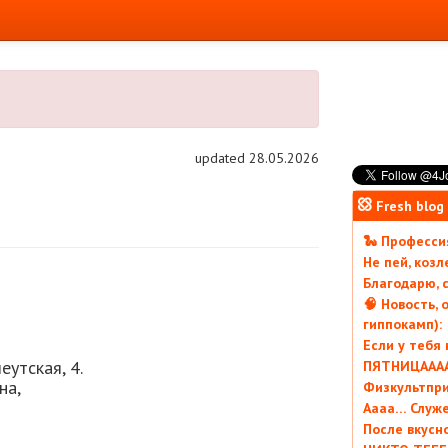
updated 28.05.2026
Fresh blog
🐍 Профессия
Не пей, коз
Благодарю, с
🧠 Новость, 
гиппокамп):
Если у тебя
еутская, 4.
ПЯТНИЦААААА
на,
Физкультпри
Аааа… Служ
После вкусн