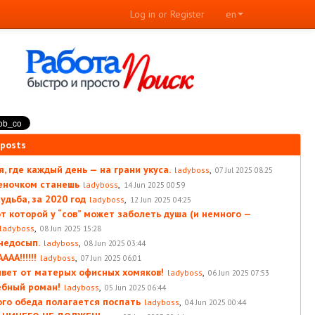
Log in or Register
en
 posts
, где каждый день — на грани укуса.
,
ladyboss
07 Jul 2025 08:25
леночком станешь
,
ladyboss
14 Jun 2025 00:59
удьба, за 2020 год
,
ladyboss
12 Jun 2025 04:25
от которой у “сов” может заболеть душа (и немного —
,
ladyboss
08 Jun 2025 15:28
 недосып.
,
ladyboss
08 Jun 2025 03:44
АА!!!!!!
,
ladyboss
07 Jun 2025 06:01
вет от матерых офисных хомяков!
,
ladyboss
06 Jun 2025 07:53
ебный роман!
,
ladyboss
05 Jun 2025 06:44
ого обеда полагается поспать
,
ladyboss
04 Jun 2025 00:44