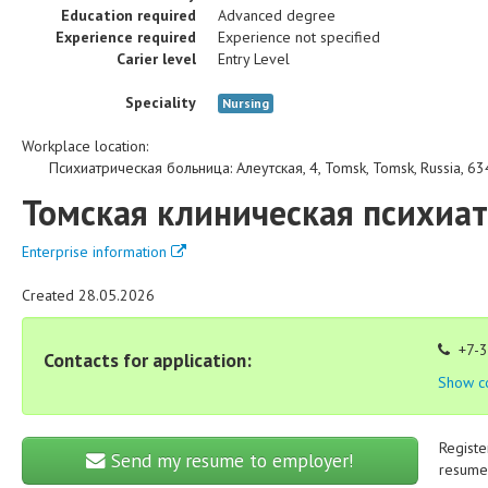
Education required
Advanced degree
Experience required
Experience not specified
Carier level
Entry Level
Speciality
Nursing
Workplace location:
Психиатрическая больница
:
Алеутская, 4
,
Tomsk
,
Tomsk
,
Russia
,
63
Томская клиническая психиа
Enterprise information
Created 28.05.2026
+7-3
Contacts for application:
Show c
Registe
Send my resume to employer!
resume 