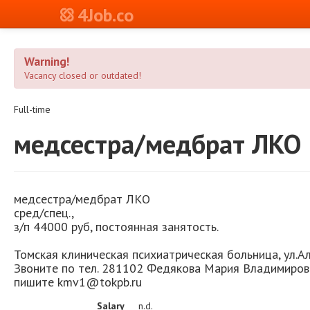
4Job.co
Warning!
Vacancy closed or outdated!
Full-time
медсестра/медбрат ЛКО
медсестра/медбрат ЛКО
сред/спец.,
з/п 44000 руб, постоянная занятость.
Томская клиническая психиатрическая больница, ул.Ал
Звоните по тел. 281102 Федякова Мария Владимиров
пишите kmv1@tokpb.ru
Salary
n.d.