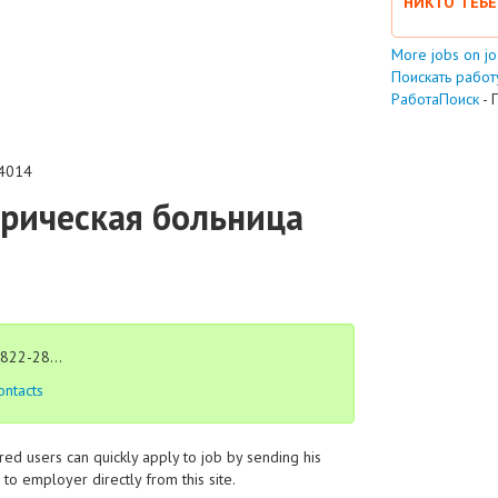
НИКТО ТЕБЕ
More jobs on j
Поискать работу
РаботаПоиск
- 
4014
трическая больница
822-28...
ontacts
red users can quickly apply to job by sending his
to employer directly from this site.