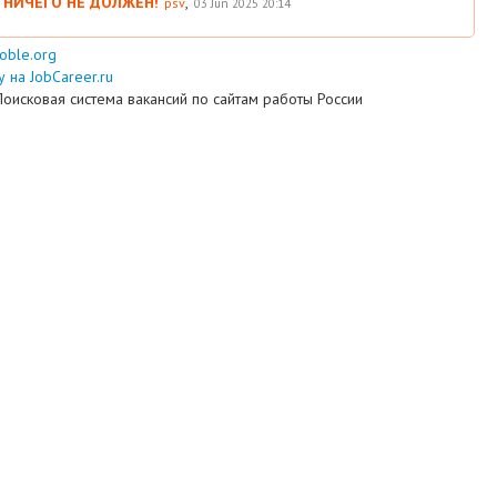
 НИЧЕГО НЕ ДОЛЖЕН!
,
psv
03 Jun 2025 20:14
ooble.org
 на JobCareer.ru
Поисковая система вакансий по сайтам работы России