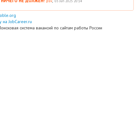
 НИЧЕГО НЕ ДОЛЖЕН!
,
psv
03 Jun 2025 20:14
ooble.org
 на JobCareer.ru
Поисковая система вакансий по сайтам работы России