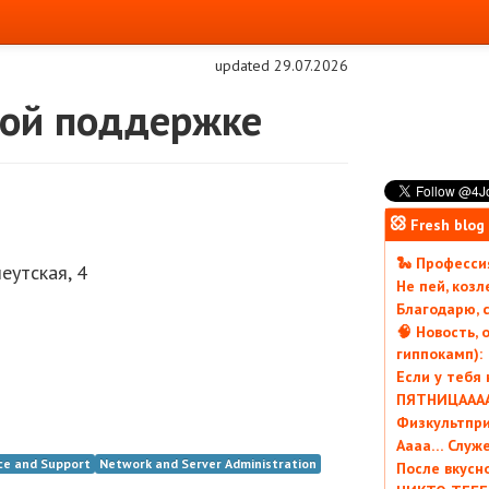
updated 29.07.2026
кой поддержке
Fresh blog
🐍 Профессия
еутская, 4
Не пей, коз
Благодарю, с
🧠 Новость, 
гиппокамп):
Если у тебя
ПЯТНИЦААААА
Физкультпри
Аааа… Служ
ce and Support
Network and Server Administration
После вкусн