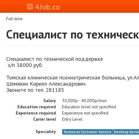
4Job.co
Full-time
Специалист по техничес
Специалист по технической поддержке
з/п 38000 руб.
Томская клиническая психиатрическая больница, ул.Ал
Шемякин Кирилл Александрович
Звоните по тел. 281185
Salary
30,000р - 40,000р/mon
Education required
Education level not specified
Experience required
Experience not specified
Carier level
Entry Level
Speciality
Technical Customer Service
Desktop Servi