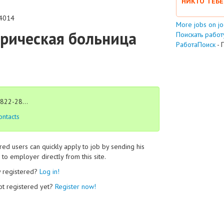
НИКТО ТЕБЕ
4014
More jobs on j
трическая больница
Поискать работу
РаботаПоиск
- 
822-28...
ontacts
red users can quickly apply to job by sending his
to employer directly from this site.
y registered?
Log in!
ot registered yet?
Register now!