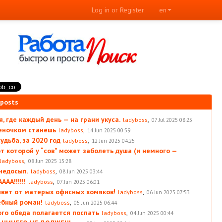
Log in or Register
en
 posts
, где каждый день — на грани укуса.
,
ladyboss
07 Jul 2025 08:25
леночком станешь
,
ladyboss
14 Jun 2025 00:59
удьба, за 2020 год
,
ladyboss
12 Jun 2025 04:25
от которой у “сов” может заболеть душа (и немного —
,
ladyboss
08 Jun 2025 15:28
 недосып.
,
ladyboss
08 Jun 2025 03:44
АА!!!!!!
,
ladyboss
07 Jun 2025 06:01
вет от матерых офисных хомяков!
,
ladyboss
06 Jun 2025 07:53
ебный роман!
,
ladyboss
05 Jun 2025 06:44
ого обеда полагается поспать
,
ladyboss
04 Jun 2025 00:44