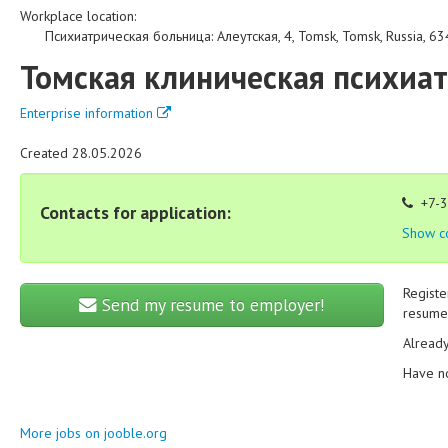
Workplace location:
Психиатрическая больница
:
Алеутская, 4
,
Tomsk
,
Tomsk
,
Russia
,
63
Томская клиническая психиа
Enterprise information
Created 28.05.2026
+7-3
Contacts for application:
Show c
Registe
Send my resume to employer!
resume 
Alread
Have n
More jobs on jooble.org