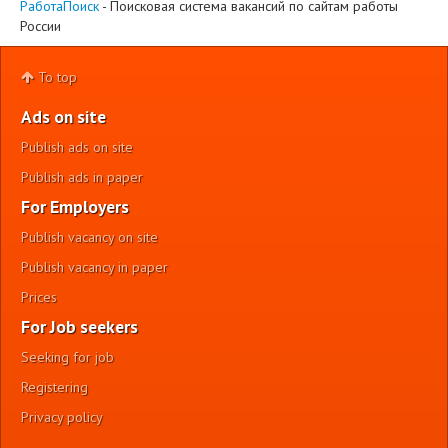
РаботаПоиск
- Поисковая система вакансий по сайтам работы
России
To top
Ads on site
Publish ads on site
Publish ads in paper
For Employers
Publish vacancy on site
Publish vacancy in paper
Prices
For Job seekers
Seeking for job
Registering
Privacy policy