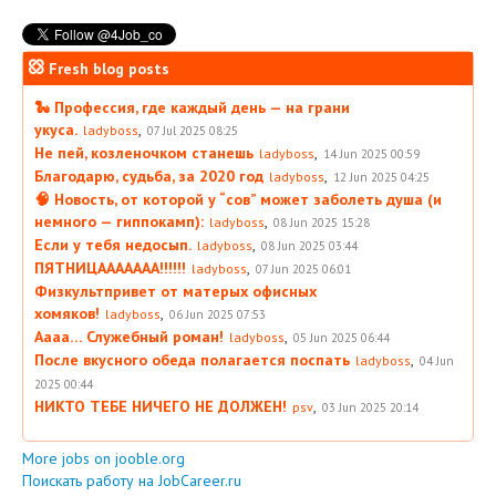
Fresh blog posts
🐍 Профессия, где каждый день — на грани
укуса.
,
ladyboss
07 Jul 2025 08:25
Не пей, козленочком станешь
,
ladyboss
14 Jun 2025 00:59
Благодарю, судьба, за 2020 год
,
ladyboss
12 Jun 2025 04:25
🧠 Новость, от которой у “сов” может заболеть душа (и
немного — гиппокамп):
,
ladyboss
08 Jun 2025 15:28
Если у тебя недосып.
,
ladyboss
08 Jun 2025 03:44
ПЯТНИЦААААААА!!!!!!
,
ladyboss
07 Jun 2025 06:01
Физкультпривет от матерых офисных
хомяков!
,
ladyboss
06 Jun 2025 07:53
Аааа… Служебный роман!
,
ladyboss
05 Jun 2025 06:44
После вкусного обеда полагается поспать
,
ladyboss
04 Jun
2025 00:44
НИКТО ТЕБЕ НИЧЕГО НЕ ДОЛЖЕН!
,
psv
03 Jun 2025 20:14
More jobs on jooble.org
Поискать работу на JobCareer.ru