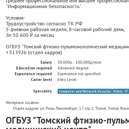
среднее профессиональное или высшее профессионал
"Информационная безопасность"
Условия:
Трудоустройство согласно ТК РФ
5-дневная рабочая неделя, 8-часовой рабочий день,
Зп 50 600 ₽ за месяц
ОГБУЗ "Томский фтизио-пульмонологический медицински
т.513926 (отдел кадров)
Salary
50,000р - 100,000р/mon
Education required
Advanced degree
Experience required
Experience not specified
Carier level
Entry Level
Speciality
Computer and Network Security
Other: I
Workplace location:
Отдел кадров
:
ул. Розы Люксембург, 17, стр.1
,
Tomsk
,
Tomsk
,
Russ
ОГБУЗ "Томский фтизио-пуль