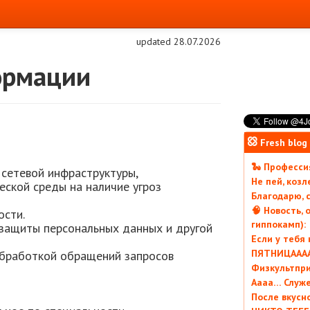
updated 28.07.2026
ормации
Fresh blog
🐍 Профессия
сетевой инфраструктуры,
Не пей, коз
ской среды на наличие угроз
Благодарю, с
🧠 Новость, 
ости.
гиппокамп):
 защиты персональных данных и другой
Если у тебя
ПЯТНИЦААААА
обработкой обращений запросов
Физкультпри
Аааа… Служ
После вкусн