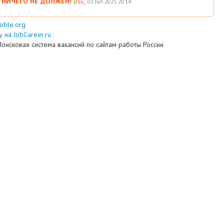
 НИЧЕГО НЕ ДОЛЖЕН!
,
psv
03 Jun 2025 20:14
ooble.org
 на JobCareer.ru
Поисковая система вакансий по сайтам работы России