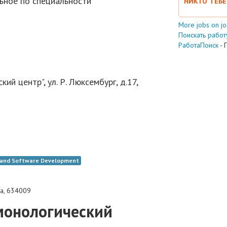
ьное по специальности
НИКТО ТЕБЕ
More jobs on j
Поискать работу
РаботаПоиск
- 
й центр", ул. Р. Люксембург, д.17,
T and Software Development
ia
,
634009
монологический