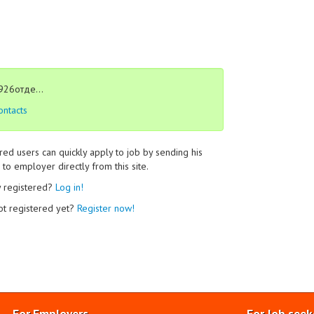
926отде...
ontacts
red users can quickly apply to job by sending his
to employer directly from this site.
y registered?
Log in!
ot registered yet?
Register now!
For Employers
For Job seek