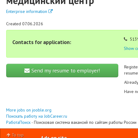
медицинский центр"
Enterprise information
Created 07.06.2026
513
Contacts for application:
Show c
Registe
Send my resume to employer!
resume 
Alread
Have n
More jobs on jooble.org
Поискать работу на JobCareer.ru
РаботаПоиск
- Поисковая система вакансий по сайтам работы России
To top
Ads on site