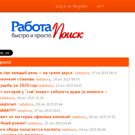
Log in or Register
en
 posts
, где каждый день — на грани укуса.
,
ladyboss
07 Jul 2025 08:25
леночком станешь
,
ladyboss
14 Jun 2025 00:59
удьба, за 2020 год
,
ladyboss
12 Jun 2025 04:25
от которой у “сов” может заболеть душа (и немного —
,
ladyboss
08 Jun 2025 15:28
 недосып.
,
ladyboss
08 Jun 2025 03:44
АА!!!!!!
,
ladyboss
07 Jun 2025 06:01
вет от матерых офисных хомяков!
,
ladyboss
06 Jun 2025 07:53
ебный роман!
,
ladyboss
05 Jun 2025 06:44
ого обеда полагается поспать
,
ladyboss
04 Jun 2025 00:44