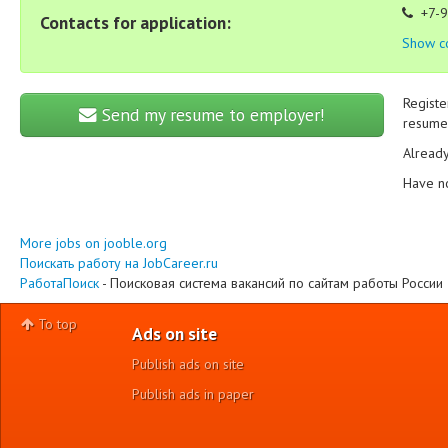
+7-9
Contacts for application:
Show c
Registe
Send my resume to employer!
resume 
Alread
Have n
More jobs on jooble.org
Поискать работу на JobCareer.ru
РаботаПоиск
- Поисковая система вакансий по сайтам работы России
To top
Ads on site
Publish ads on site
Publish ads in paper