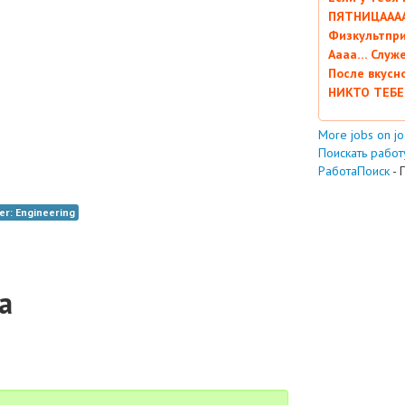
ПЯТНИЦААААА
Физкультпри
Аааа… Служ
После вкусн
НИКТО ТЕБЕ
More jobs on j
Поискать работу
РаботаПоиск
- 
er: Engineering
а