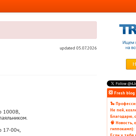
updated 05.07.2026
Fresh blog
🐍 Профессия
Не пей, коз
о 1000В,
Благодарю, с
паяльником.
🧠 Новость, 
гиппокамп):
о 17-00ч,
Если у тебя