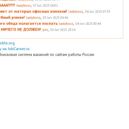
АА!!!!!!
,
ladyboss
07 Jun 2025 06:01
вет от матерых офисных хомяков!
,
ladyboss
06 Jun 2025 07:53
ебный роман!
,
ladyboss
05 Jun 2025 06:44
ого обеда полагается поспать
,
ladyboss
04 Jun 2025 00:44
 НИЧЕГО НЕ ДОЛЖЕН!
,
psv
03 Jun 2025 20:14
ooble.org
 на JobCareer.ru
Поисковая система вакансий по сайтам работы России