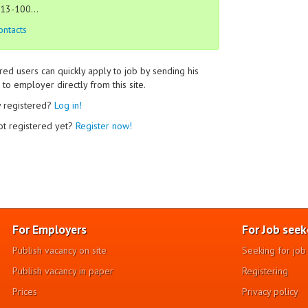
13-100...
ontacts
red users can quickly apply to job by sending his
to employer directly from this site.
y registered?
Log in!
ot registered yet?
Register now!
For Employers
For Job seek
Publish vacancy on site
Seeking for job
Publish vacancy in paper
Registering
Prices
Privacy policy