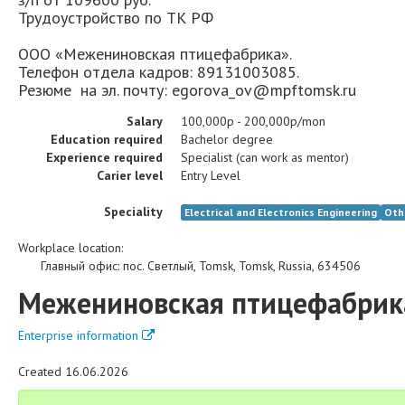
Трудоустройство по ТК РФ
ООО «Межениновская птицефабрика».
Телефон отдела кадров: 89131003085.
Резюме на эл. почту: egorova_ov@mpftomsk.ru
Salary
100,000р - 200,000р/mon
Education required
Bachelor degree
Experience required
Specialist (can work as mentor)
Carier level
Entry Level
Speciality
Electrical and Electronics Engineering
Oth
Workplace location:
Главный офис
:
пос. Светлый
,
Tomsk
,
Tomsk
,
Russia
,
634506
Межениновская птицефабрик
Enterprise information
Created 16.06.2026