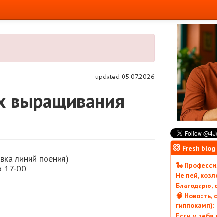
updated 05.07.2026
ех выращивания
Fresh blog
вка линий поения)
🐍 Профессия
 17-00.
Не пей, коз
Благодарю, с
🧠 Новость, 
гиппокамп):
Если у тебя