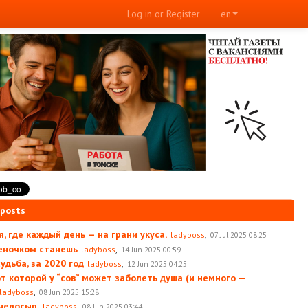
Log in or Register
en
 posts
, где каждый день — на грани укуса.
,
ladyboss
07 Jul 2025 08:25
леночком станешь
,
ladyboss
14 Jun 2025 00:59
удьба, за 2020 год
,
ladyboss
12 Jun 2025 04:25
от которой у “сов” может заболеть душа (и немного —
,
ladyboss
08 Jun 2025 15:28
 недосып.
,
ladyboss
08 Jun 2025 03:44