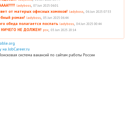
АА!!!!!!
,
ladyboss
07 Jun 2025 06:01
вет от матерых офисных хомяков!
,
ladyboss
06 Jun 2025 07:53
ебный роман!
,
ladyboss
05 Jun 2025 06:44
ого обеда полагается поспать
,
ladyboss
04 Jun 2025 00:44
 НИЧЕГО НЕ ДОЛЖЕН!
,
psv
03 Jun 2025 20:14
ooble.org
 на JobCareer.ru
Поисковая система вакансий по сайтам работы России