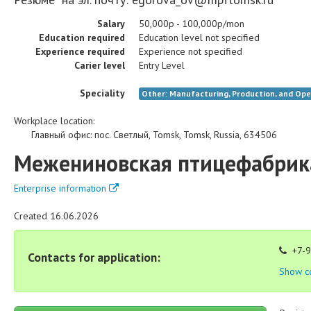
Salary
50,000р - 100,000р/mon
Education required
Education level not specified
Experience required
Experience not specified
Carier level
Entry Level
Speciality
Other: Manufacturing, Production, and Ope
Workplace location:
Главный офис
:
пос. Светлый
,
Tomsk
,
Tomsk
,
Russia
,
634506
Межениновская птицефабрик
Enterprise information
Created 16.06.2026
+7-9
Contacts for application:
Show c