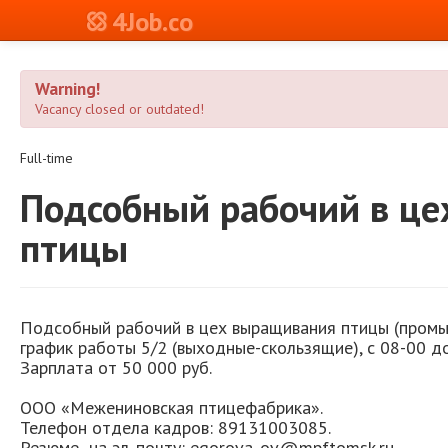
4Job.co
Warning!
Vacancy closed or outdated!
Full-time
Подсобный рабочий в ц
птицы
Подсобный рабочий в цех выращивания птицы (промы
график работы 5/2 (выходные-скользящие), с 08-00 до
Зарплата от 50 000 руб.
ООО «Межениновская птицефабрика».
Телефон отдела кадров: 89131003085.
Резюме на эл. почту: egorova_ov@mpftomsk.ru