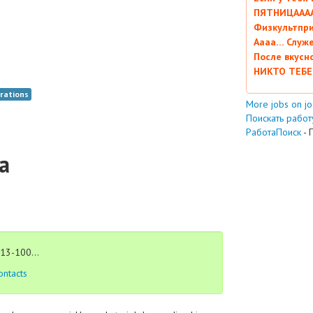
ПЯТНИЦААААА
Физкультпри
Аааа… Служ
После вкусн
НИКТО ТЕБЕ
rations
More jobs on j
Поискать работу
РаботаПоиск
- 
а
13-100...
ontacts