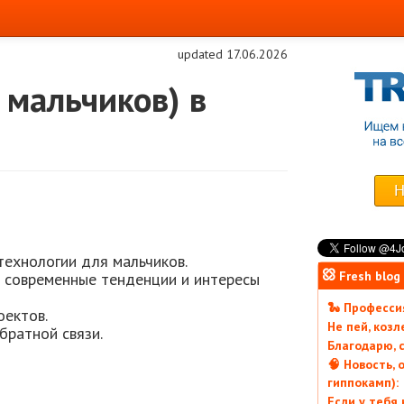
updated 17.06.2026
 мальчиков) в
технологии для мальчиков.
Fresh blog
 современные тенденции и интересы
🐍 Профессия
оектов.
Не пей, коз
братной связи.
Благодарю, с
🧠 Новость, 
гиппокамп):
Если у тебя