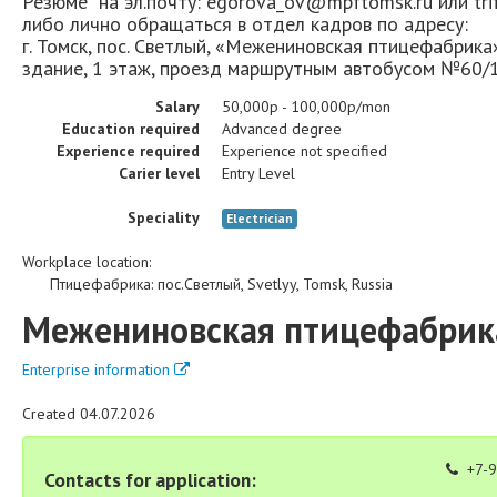
Резюме на эл.почту: egorova_ov@mpftomsk.ru или tr
либо лично обращаться в отдел кадров по адресу:
г. Томск, пос. Светлый, «Межениновская птицефабрика
здание, 1 этаж, проезд маршрутным автобусом №60/1
Salary
50,000р - 100,000р/mon
Education required
Advanced degree
Experience required
Experience not specified
Carier level
Entry Level
Speciality
Electrician
Workplace location:
Птицефабрика
:
пос.Светлый
,
Svetlyy
,
Tomsk
,
Russia
Межениновская птицефабрик
Enterprise information
Created 04.07.2026
+7-9
Contacts for application: