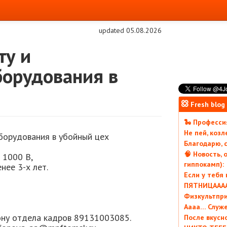
updated 05.08.2026
ту и
орудования в
Fresh blog
🐍 Профессия
Не пей, коз
борудования в убойный цех
Благодарю, с
🧠 Новость, 
 1000 В,
гиппокамп):
нее 3-х лет.
Если у тебя
ПЯТНИЦААААА
Физкультпри
Аааа… Служ
ону отдела кадров 89131003085.
После вкусн