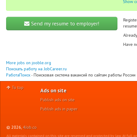
Show c
Registe
Send my resume to employer!
resume 
Alread
Have n
More jobs on jooble.org
Поискать работу на JobCareer.ru
РаботаПоиск
- Поисковая система вакансий по сайтам работы России
To top
Ads on site
Publish ads on site
Publish ads in paper
© 2026,
4Job.co
All materials contained on this site are reserved and protected by law. At full o