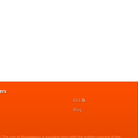
ers
RSS
Blog
. The use of illustrations is possible only with the written consent of the