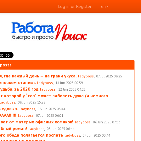
Log in or Register
en
 posts
, где каждый день — на грани укуса.
,
ladyboss
07 Jul 2025 08:25
леночком станешь
,
ladyboss
14 Jun 2025 00:59
удьба, за 2020 год
,
ladyboss
12 Jun 2025 04:25
от которой у “сов” может заболеть душа (и немного —
,
ladyboss
08 Jun 2025 15:28
 недосып.
,
ladyboss
08 Jun 2025 03:44
АА!!!!!!
,
ladyboss
07 Jun 2025 06:01
вет от матерых офисных хомяков!
,
ladyboss
06 Jun 2025 07:53
ебный роман!
,
ladyboss
05 Jun 2025 06:44
ого обеда полагается поспать
,
ladyboss
04 Jun 2025 00:44