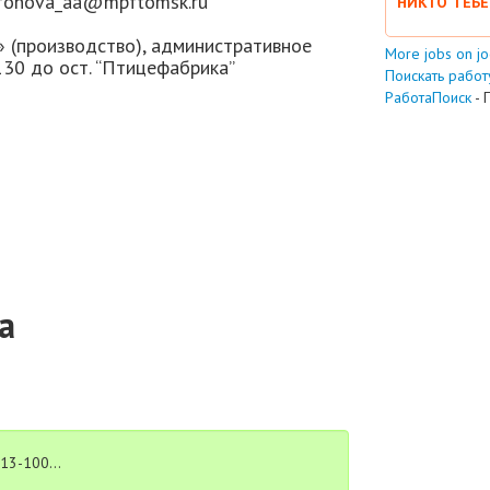
ifonova_aa@mpftomsk.ru
НИКТО ТЕБЕ
» (производство), административное
More jobs on j
30 до ост. “Птицефабрика”
Поискать работу
РаботаПоиск
- 
а
13-100...