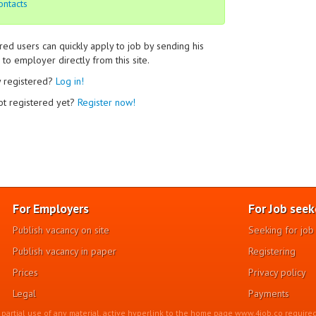
ontacts
red users can quickly apply to job by sending his
to employer directly from this site.
y registered?
Log in!
ot registered yet?
Register now!
For Employers
For Job seek
Publish vacancy on site
Seeking for job
Publish vacancy in paper
Registering
Prices
Privacy policy
Legal
Payments
r partial use of any material, active hyperlink to the home page www.4job.co required