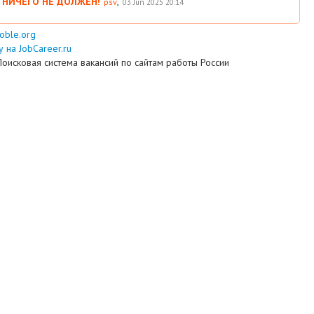
 НИЧЕГО НЕ ДОЛЖЕН!
,
psv
03 Jun 2025 20:14
ooble.org
 на JobCareer.ru
Поисковая система вакансий по сайтам работы России