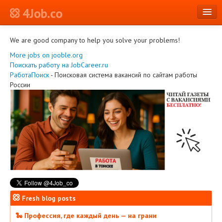
4Job.co
en
We are good company to help you solve your problems!
More jobs on jooble.org
Log in or Register
Поискать работу на JobCareer.ru
РаботаПоиск
- Поисковая система вакансий по сайтам работы
России
Fresh blog posts
🐍 Профессия, где каждый день — на грани