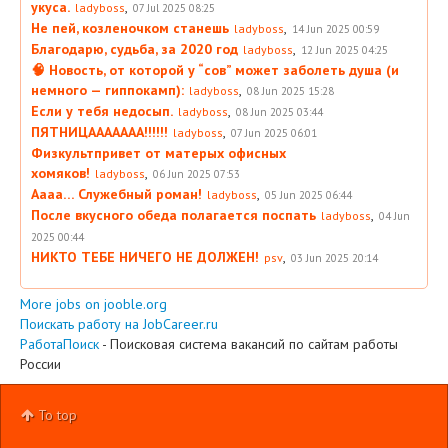
укуса.
,
ladyboss
07 Jul 2025 08:25
Не пей, козленочком станешь
,
ladyboss
14 Jun 2025 00:59
Благодарю, судьба, за 2020 год
,
ladyboss
12 Jun 2025 04:25
🧠 Новость, от которой у “сов” может заболеть душа (и
немного — гиппокамп):
,
ladyboss
08 Jun 2025 15:28
Если у тебя недосып.
,
ladyboss
08 Jun 2025 03:44
ПЯТНИЦААААААА!!!!!!
,
ladyboss
07 Jun 2025 06:01
Физкультпривет от матерых офисных
хомяков!
,
ladyboss
06 Jun 2025 07:53
Аааа… Служебный роман!
,
ladyboss
05 Jun 2025 06:44
После вкусного обеда полагается поспать
,
ladyboss
04 Jun
2025 00:44
НИКТО ТЕБЕ НИЧЕГО НЕ ДОЛЖЕН!
,
psv
03 Jun 2025 20:14
More jobs on jooble.org
Поискать работу на JobCareer.ru
РаботаПоиск
- Поисковая система вакансий по сайтам работы
России
To top