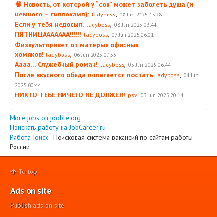
🧠 Новость, от которой у “сов” может заболеть душа (и
немного — гиппокамп):
,
ladyboss
08 Jun 2025 15:28
Если у тебя недосып.
,
ladyboss
08 Jun 2025 03:44
ПЯТНИЦААААААА!!!!!!
,
ladyboss
07 Jun 2025 06:01
Физкультпривет от матерых офисных
хомяков!
,
ladyboss
06 Jun 2025 07:53
Аааа… Служебный роман!
,
ladyboss
05 Jun 2025 06:44
После вкусного обеда полагается поспать
,
ladyboss
04 Jun
2025 00:44
НИКТО ТЕБЕ НИЧЕГО НЕ ДОЛЖЕН!
,
psv
03 Jun 2025 20:14
More jobs on jooble.org
Поискать работу на JobCareer.ru
РаботаПоиск
- Поисковая система вакансий по сайтам работы
России
To top
Ads on site
Publish ads on site