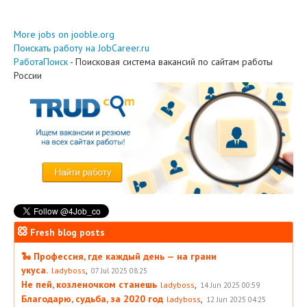
More jobs on jooble.org
Поискать работу на JobCareer.ru
РаботаПоиск
- Поисковая система вакансий по сайтам работы
России
Fresh blog posts
🐍 Профессия, где каждый день — на грани
укуса.
,
ladyboss
07 Jul 2025 08:25
Не пей, козленочком станешь
,
ladyboss
14 Jun 2025 00:59
Благодарю, судьба, за 2020 год
,
ladyboss
12 Jun 2025 04:25