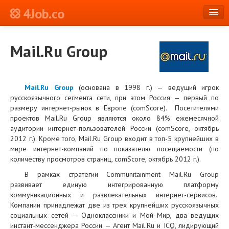
4Job.co
en
Mail.Ru Group
Log in or Register
Mail.Ru Group
(основана в 1998 г.) — ведущий игрок
русскоязычного сегмента сети, при этом Россия — первый по
размеру интернет-рынок в Европе (comScore). Посетителями
проектов Mail.Ru Group являются около 84% ежемесячной
аудитории интернет-пользователей России (comScore, октябрь
2012 г.). Кроме того, Mail.Ru Group входит в топ-5 крупнейших в
мире интернет-компаний по показателю посещаемости (по
количеству просмотров страниц, comScore, октябрь 2012 г.).
В рамках стратегии Communitainment Mail.Ru Group
развивает единую интегрированную платформу
коммуникационных и развлекательных интернет-сервисов.
Компании принадлежат две из трех крупнейших русскоязычных
социальных сетей — Одноклассники и Мой Мир, два ведущих
инстант-мессенджера России — Агент Mail.Ru и ICQ, лидирующий