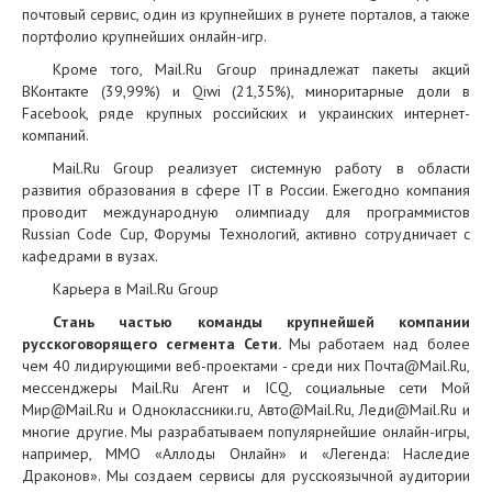
почтовый сервис, один из крупнейших в рунете порталов, а также
портфолио крупнейших онлайн-игр.
Кроме того, Mail.Ru Group принадлежат пакеты акций
ВКонтакте (39,99%) и Qiwi (21,35%), миноритарные доли в
Facebook, ряде крупных российских и украинских интернет-
компаний.
Mail.Ru Group реализует системную работу в области
развития образования в сфере IT в России. Ежегодно компания
проводит международную олимпиаду для программистов
Russian Code Cup, Форумы Технологий, активно сотрудничает с
кафедрами в вузах.
Карьера в Mail.Ru Group
Стань частью команды крупнейшей компании
русскоговорящего сегмента Сети.
Мы работаем над более
чем 40 лидирующими веб-проектами - среди них Почта@Mail.Ru,
мессенджеры Mail.Ru Агент и ICQ, социальные сети Мой
Мир@Mail.Ru и Одноклассники.ru, Авто@Mail.Ru, Леди@Mail.Ru и
многие другие. Мы разрабатываем популярнейшие онлайн-игры,
например, MMO «Аллоды Онлайн» и «Легенда: Наследие
Драконов». Мы создаем сервисы для русскоязычной аудитории