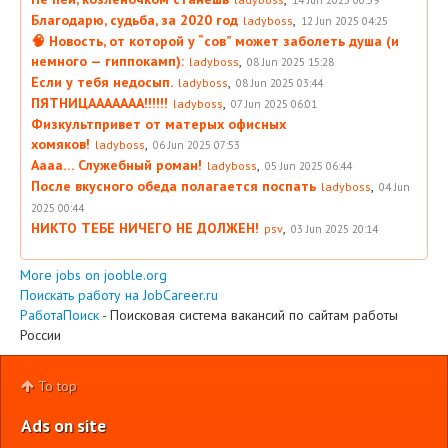
Благодарю, судьба, за 2020 год
,
ladyboss
12 Jun 2025 04:25
🧠 Новость, от которой у “сов” может заболеть душа (и
немного — гиппокамп):
,
ladyboss
08 Jun 2025 15:28
Если у тебя недосып.
,
ladyboss
08 Jun 2025 03:44
ПЯТНИЦААААААА!!!!!!
,
ladyboss
07 Jun 2025 06:01
Физкультпривет от матерых офисных
хомяков!
,
ladyboss
06 Jun 2025 07:53
Аааа… Служебный роман!
,
ladyboss
05 Jun 2025 06:44
После вкусного обеда полагается поспать
,
ladyboss
04 Jun
2025 00:44
НИКТО ТЕБЕ НИЧЕГО НЕ ДОЛЖЕН!
,
psv
03 Jun 2025 20:14
More jobs on jooble.org
Поискать работу на JobCareer.ru
РаботаПоиск
- Поисковая система вакансий по сайтам работы
России
To top
Ads on site