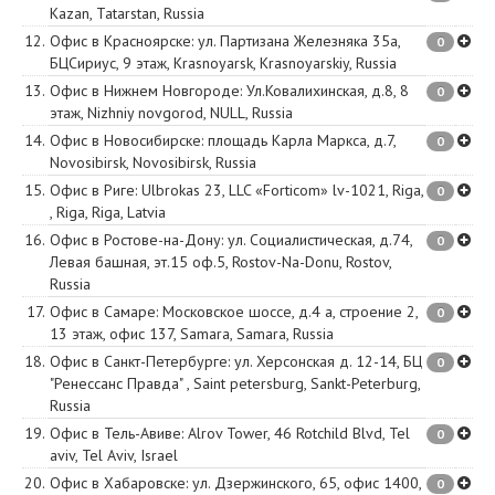
Kazan
,
Tatarstan
,
Russia
12.
Офис в Красноярске
:
ул. Партизана Железняка 35а,
0
БЦСириус, 9 этаж
,
Krasnoyarsk
,
Krasnoyarskiy
,
Russia
13.
Офис в Нижнем Новгороде
:
Ул.Ковалихинская, д.8, 8
0
этаж
,
Nizhniy novgorod
,
NULL
,
Russia
14.
Офис в Новосибирске
:
площадь Карла Маркса, д.7
,
0
Novosibirsk
,
Novosibirsk
,
Russia
15.
Офис в Риге
:
Ulbrokas 23, LLC «Forticom» lv-1021, Riga,
0
,
Riga
,
Riga
,
Latvia
16.
Офис в Ростове-на-Дону
:
ул. Социалистическая, д.74,
0
Левая башная, эт.15 оф.5
,
Rostov-Na-Donu
,
Rostov
,
Russia
17.
Офис в Самаре
:
Московское шоссе, д.4 а, строение 2,
0
13 этаж, офис 137
,
Samara
,
Samara
,
Russia
18.
Офис в Санкт-Петербурге
:
ул. Херсонская д. 12-14, БЦ
0
"Ренессанс Правда"
,
Saint petersburg
,
Sankt-Peterburg
,
Russia
19.
Офис в Тель-Авиве
:
Alrov Tower, 46 Rotchild Blvd
,
Tel
0
aviv
,
Tel Aviv
,
Israel
20.
Офис в Хабаровске
:
ул. Дзержинского, 65, офис 1400
,
0