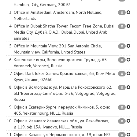
Hamburg City
,
Germany
,
20097
3.
Office in Amsterdam
:
Amsterdam
,
North Holland
,
0
Netherlands
4.
Office in Dubai
:
Shatha Tower, Tecom Free Zone, Dubai
0
Media City, Дубай, О.А.Э.
,
Dubai
,
Dubai
,
United Arab
Emirates
5.
Office in Mountain View
:
201 San Antonio Circle
,
0
Mountain view
,
California
,
United States
6.
Клиентские игры, Воронеж
:
проспект Труда, д. 65
,
0
Voronezh
,
Voronezj
,
Russia
7.
Офис Dark Joker Games
:
Красноткацкая, 63
,
Kiev
,
Misto
0
Kyyiv
,
Ukraine
,
02660
8.
Офис в Волгограде
:
ул. Маршала Рокоссовского 62,
0
БЦ "Волгоград-Сити" офис: 5-26
,
Volgograd
,
Volgograd
,
Russia
9.
Офис в Екатеринбурге
:
переулок Химиков, 3, офис
0
405
,
Yekaterinburg
,
NULL
,
Russia
10.
Офис в Иваново
:
Ивановская обл., ул. Лежнёвская,
0
д.119, оф.13А
,
Ivanovo
,
NULL
,
Russia
11.
Офис в Казани
:
ул. Чернышевского, д. 39, офис №2
,
0