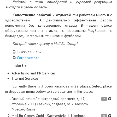
Работай с нами, приобретай и укрепляй репутацию
эксперта в своей области!
Качественно работай и отдыхай.
Мы работаем много и с
удовольствием. А действительно эффективная работа
невозможна без качественного отдыха. В нашем офисе
оборудованы комнаты отдыха, с приставками PlayStation, с
бильярдом, настольным теннисом и футболом.
Построй свою карьеру в Mail.Ru Group!
+74957256357
Corporate site
Industry
Advertising and PR Services
Internet Services
Currently there is 3 open vacancies in 22 places. Select place
in dropdown menu below to see vacancies in this place:
1.
Главный офис
:
Ленинградский проспект, д. 47,
2
строение 2, БЦ «Авион», подъезд № 2
,
Moscow
,
Moscow
,
Russia
2.
Mail.Ru Games GmbH
:
Sachsenfeld 4
,
Hamburg
,
0