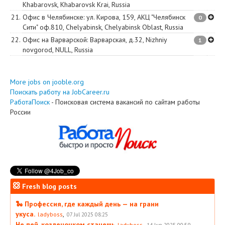
Khabarovsk
,
Khabarovsk Krai
,
Russia
21.
Офис в Челябинске
:
ул. Кирова, 159, АКЦ "Челябинск
0
Сити" оф.810
,
Chelyabinsk
,
Chelyabinsk Oblast
,
Russia
22.
Офис на Варварской
:
Варварская, д.32
,
Nizhniy
1
novgorod
,
NULL
,
Russia
More jobs on jooble.org
Поискать работу на JobCareer.ru
РаботаПоиск
- Поисковая система вакансий по сайтам работы
России
Fresh blog posts
🐍 Профессия, где каждый день — на грани
укуса.
,
ladyboss
07 Jul 2025 08:25
Не пей, козленочком станешь
,
ladyboss
14 Jun 2025 00:59