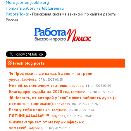
More jobs on jooble.org
Поискать работу на JobCareer.ru
РаботаПоиск
- Поисковая система вакансий по сайтам работы
России
Fresh blog posts
🐍 Профессия, где каждый день — на грани
укуса.
,
ladyboss
07 Jul 2025 08:25
Не пей, козленочком станешь
,
ladyboss
14 Jun 2025 00:59
Благодарю, судьба, за 2020 год
,
ladyboss
12 Jun 2025 04:25
🧠 Новость, от которой у “сов” может заболеть душа (и
немного — гиппокамп):
,
ladyboss
08 Jun 2025 15:28
Если у тебя недосып.
,
ladyboss
08 Jun 2025 03:44
ПЯТНИЦААААААА!!!!!!
,
ladyboss
07 Jun 2025 06:01
Физкультпривет от матерых офисных
хомяков!
,
ladyboss
06 Jun 2025 07:53