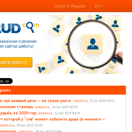
Log in or Register
en
 posts
, где каждый день — на грани укуса.
,
ladyboss
07 Jul 2025 08:25
леночком станешь
,
ladyboss
14 Jun 2025 00:59
удьба, за 2020 год
,
ladyboss
12 Jun 2025 04:25
от которой у “сов” может заболеть душа (и немного —
,
ladyboss
08 Jun 2025 15:28
 недосып.
,
ladyboss
08 Jun 2025 03:44