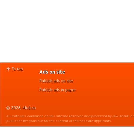
To top
Ads on site
Publish ads on site
Publish ads in paper
© 2026,
4Job.co
All materials contained on this site are reserved and protected by law. At full o
publisher. Responsible for the content of their ads are applicants.