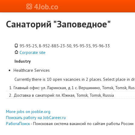
4Job.co
Санаторий "Заповедное"
95-95-25, 8-952-885-23-50, 95-95-35, 95-96-33
Corporate site
Industry
Healthcare Services
Currently there is 10 open vacancies in 2 places. Select place in 
1.
Главный офис
:
ул. Ларинская, д.1 с. Вершинино
,
Tomsk
,
Tomsk
,
Rus
2.
Доставка в санаторий
:
пл. Южная
,
Tomsk
,
Tomsk
,
Russia
More jobs on jooble.org
Поискать работу на JobCareer.ru
РаботаПоиск
- Поисковая система вакансий по сайтам работы России