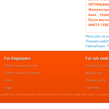
ПЯТНИЦААААА
Физкультпри
Аааа… Служ
После вкусн
НИКТО ТЕБЕ
More jobs on j
Поискать работу
РаботаПоиск
- 
For Employers
For Job seek
Publish vacancy on site
Seeking for job
Publish vacancy in paper
Registering
Prices
Privacy policy
Legal
Payments
r partial use of any material, active hyperlink to the home page www.4job.co required