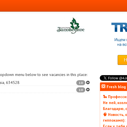
dropdown menu below to see vacancies in this place:
sia
,
634528
10
Fresh blog
10
🐍 Профессия
Не пей, коз
Благодарю, с
🧠 Новость, 
гиппокамп):
Если у тебя