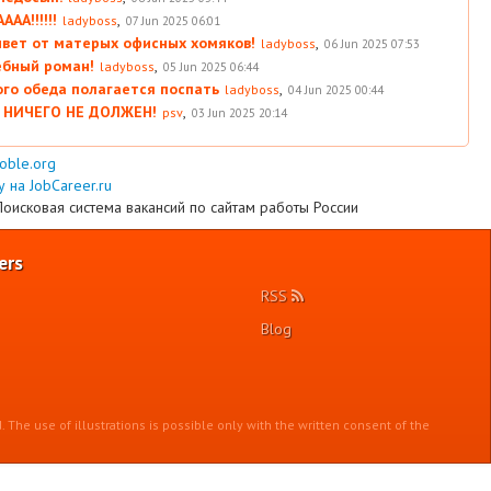
АА!!!!!!
,
ladyboss
07 Jun 2025 06:01
вет от матерых офисных хомяков!
,
ladyboss
06 Jun 2025 07:53
ебный роман!
,
ladyboss
05 Jun 2025 06:44
ого обеда полагается поспать
,
ladyboss
04 Jun 2025 00:44
 НИЧЕГО НЕ ДОЛЖЕН!
,
psv
03 Jun 2025 20:14
ooble.org
 на JobCareer.ru
Поисковая система вакансий по сайтам работы России
ers
RSS
Blog
. The use of illustrations is possible only with the written consent of the