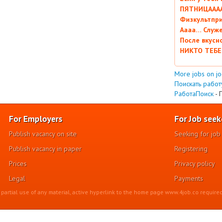
ПЯТНИЦААААА
Физкультпри
Аааа… Служ
После вкусн
НИКТО ТЕБЕ
More jobs on j
Поискать работу
РаботаПоиск
- 
For Employers
For Job seek
Publish vacancy on site
Seeking for job
Publish vacancy in paper
Registering
Prices
Privacy policy
Legal
Payments
r partial use of any material, active hyperlink to the home page www.4job.co required