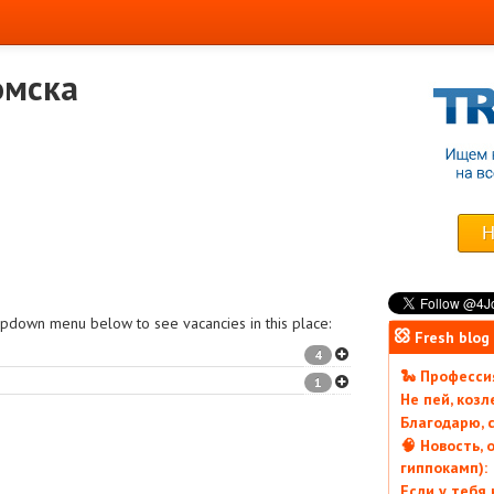
омска
ropdown menu below to see vacancies in this place:
Fresh blog
4
🐍 Профессия
1
Не пей, коз
Благодарю, с
🧠 Новость, 
гиппокамп):
Если у тебя