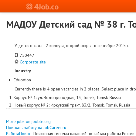
4Job.co
МАДОУ Детский сад № 38 г. Т
У детскго сада - 2 корпуса, второй открыт в сентябре 2015 г.
750447
Corporate site
Industry
Education
Currently there is 4 open vacancies in 2 places. Select place in d
1.
Корпус № 1
:
ул. Водопроводная, 13
,
Tomsk
,
Tomsk
,
Russia
2.
Новый корпус № 2
:
Иркутский тракт, 83/2
,
Tomsk
,
Tomsk
,
Russia
More jobs on jooble.org
Поискать работу на JobCareer.ru
РаботаПоиск
- Поисковая система вакансий по сайтам работы России