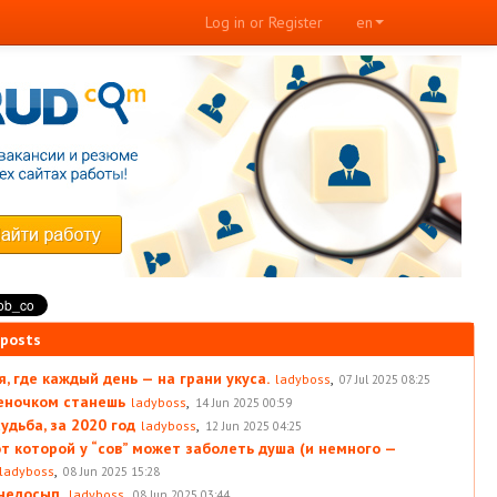
Log in or Register
en
 posts
, где каждый день — на грани укуса.
,
ladyboss
07 Jul 2025 08:25
леночком станешь
,
ladyboss
14 Jun 2025 00:59
удьба, за 2020 год
,
ladyboss
12 Jun 2025 04:25
от которой у “сов” может заболеть душа (и немного —
,
ladyboss
08 Jun 2025 15:28
 недосып.
,
ladyboss
08 Jun 2025 03:44