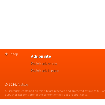
To top
Ads on site
Publish ads on site
Publish ads in paper
© 2026,
4Job.co
All materials contained on this site are reserved and protected by law. At full o
publisher. Responsible for the content of their ads are applicants.