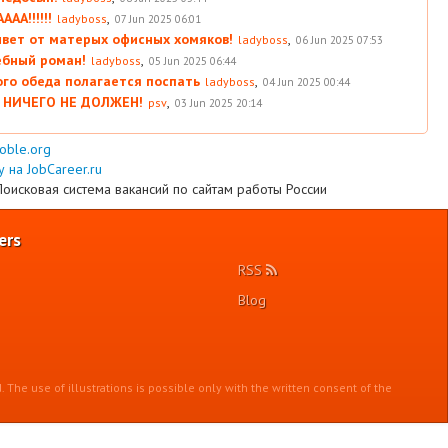
АА!!!!!!
,
ladyboss
07 Jun 2025 06:01
вет от матерых офисных хомяков!
,
ladyboss
06 Jun 2025 07:53
ебный роман!
,
ladyboss
05 Jun 2025 06:44
ого обеда полагается поспать
,
ladyboss
04 Jun 2025 00:44
 НИЧЕГО НЕ ДОЛЖЕН!
,
psv
03 Jun 2025 20:14
ooble.org
 на JobCareer.ru
Поисковая система вакансий по сайтам работы России
ers
RSS
Blog
. The use of illustrations is possible only with the written consent of the