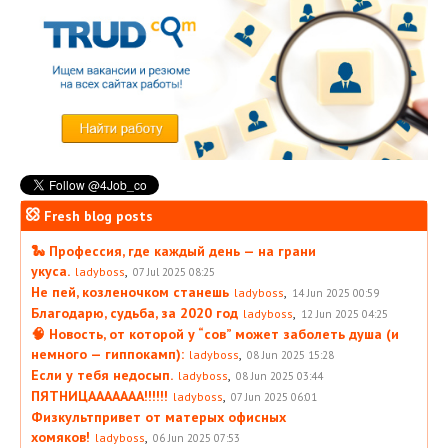
Fresh blog posts
🐍 Профессия, где каждый день — на грани
укуса.
,
ladyboss
07 Jul 2025 08:25
Не пей, козленочком станешь
,
ladyboss
14 Jun 2025 00:59
Благодарю, судьба, за 2020 год
,
ladyboss
12 Jun 2025 04:25
🧠 Новость, от которой у “сов” может заболеть душа (и
немного — гиппокамп):
,
ladyboss
08 Jun 2025 15:28
Если у тебя недосып.
,
ladyboss
08 Jun 2025 03:44
ПЯТНИЦААААААА!!!!!!
,
ladyboss
07 Jun 2025 06:01
Физкультпривет от матерых офисных
хомяков!
,
ladyboss
06 Jun 2025 07:53