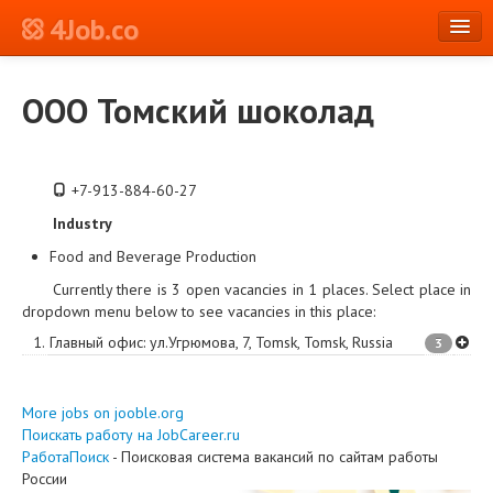
4Job.co
en
ООО Томский шоколад
Log in or Register
+7-913-884-60-27
Industry
Food and Beverage Production
Currently there is 3 open vacancies in 1 places. Select place in
dropdown menu below to see vacancies in this place:
1.
Главный офис
:
ул.Угрюмова, 7
,
Tomsk
,
Tomsk
,
Russia
3
More jobs on jooble.org
Поискать работу на JobCareer.ru
РаботаПоиск
- Поисковая система вакансий по сайтам работы
России