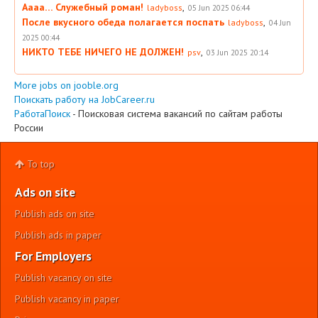
Аааа… Служебный роман!
,
ladyboss
05 Jun 2025 06:44
После вкусного обеда полагается поспать
,
ladyboss
04 Jun
2025 00:44
НИКТО ТЕБЕ НИЧЕГО НЕ ДОЛЖЕН!
,
psv
03 Jun 2025 20:14
More jobs on jooble.org
Поискать работу на JobCareer.ru
РаботаПоиск
- Поисковая система вакансий по сайтам работы
России
To top
Ads on site
Publish ads on site
Publish ads in paper
For Employers
Publish vacancy on site
Publish vacancy in paper