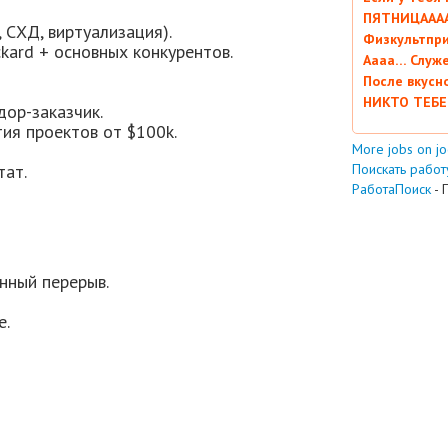
ПЯТНИЦААААА
 СХД, виртуализация).
Физкультпри
kard + основных конкурентов.
Аааа… Служ
После вкусн
НИКТО ТЕБЕ
дор-заказчик.
ия проектов от $100k.
More jobs on j
тат.
Поискать работу
РаботаПоиск
- 
енный перерыв.
е.