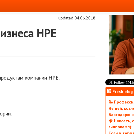
updated 04.06.2018
изнеса HPE
продуктам компании HPE.
Fresh blog
🐍 Профессия
Не пей, коз
ории.
Благодарю, с
🧠 Новость, 
гиппокамп):
Если у тебя