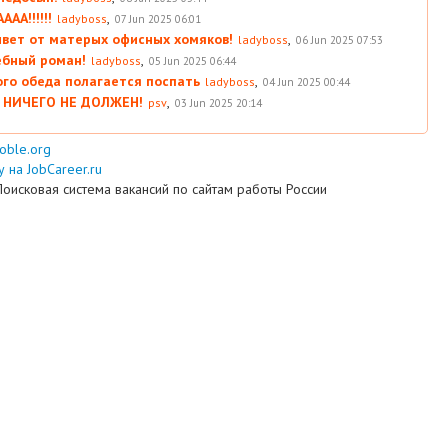
АА!!!!!!
,
ladyboss
07 Jun 2025 06:01
вет от матерых офисных хомяков!
,
ladyboss
06 Jun 2025 07:53
ебный роман!
,
ladyboss
05 Jun 2025 06:44
ого обеда полагается поспать
,
ladyboss
04 Jun 2025 00:44
 НИЧЕГО НЕ ДОЛЖЕН!
,
psv
03 Jun 2025 20:14
ooble.org
 на JobCareer.ru
Поисковая система вакансий по сайтам работы России