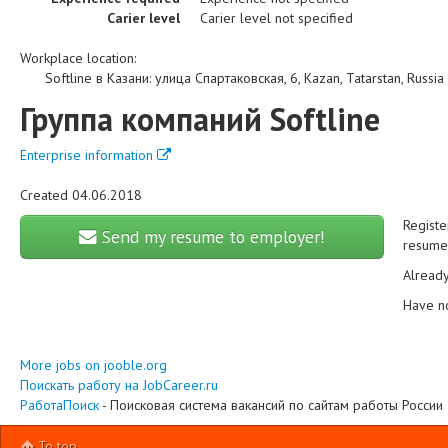
Carier level
Carier level not specified
Workplace location:
Softline в Казани
:
улица Спартаковская, 6
,
Kazan
,
Tatarstan
,
Russia
Группа компаний Softline
Enterprise information
Created 04.06.2018
Registe
Send my resume to employer!
resume 
Alread
Have n
More jobs on jooble.org
Поискать работу на JobCareer.ru
РаботаПоиск
- Поисковая система вакансий по сайтам работы России
To top