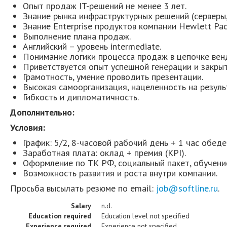
Опыт продаж IT-решений не менее 3 лет.
Знание рынка инфраструктурных решений (серверы,
Знание Enterprise продуктов компании Hewlett Pac
Выполнение плана продаж.
Английский – уровень intermediate.
Понимание логики процесса продаж в цепочке вен
Приветствуется опыт успешной генерации и закрыт
Грамотность, умение проводить презентации.
Высокая самоорганизация, нацеленность на резуль
Гибкость и дипломатичность.
Дополнительно:
Условия:
График: 5/2, 8-часовой рабочий день + 1 час обед
Заработная плата: оклад + премия (KPI).
Оформление по ТК РФ, социальный пакет, обучени
Возможность развития и роста внутри компании.
Просьба высылать резюме по email:
job@softline.ru
.
Salary
n.d.
Education required
Education level not specified
Experience required
Experience not specified