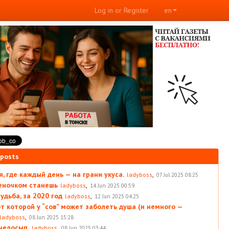
Log in or Register
en
 posts
, где каждый день — на грани укуса.
,
ladyboss
07 Jul 2025 08:25
леночком станешь
,
ladyboss
14 Jun 2025 00:59
удьба, за 2020 год
,
ladyboss
12 Jun 2025 04:25
от которой у “сов” может заболеть душа (и немного —
,
ladyboss
08 Jun 2025 15:28
 недосып.
,
ladyboss
08 Jun 2025 03:44