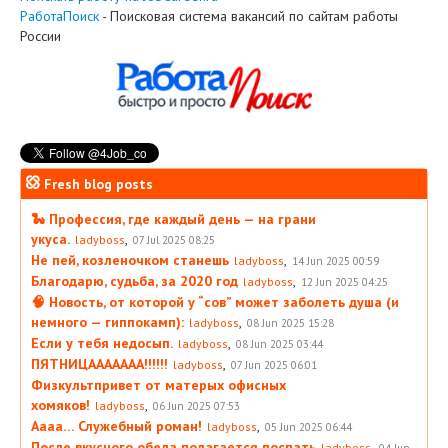
РаботаПоиск
- Поисковая система вакансий по сайтам работы
России
Fresh blog posts
🐍 Профессия, где каждый день — на грани
укуса.
,
ladyboss
07 Jul 2025 08:25
Не пей, козленочком станешь
,
ladyboss
14 Jun 2025 00:59
Благодарю, судьба, за 2020 год
,
ladyboss
12 Jun 2025 04:25
🧠 Новость, от которой у “сов” может заболеть душа (и
немного — гиппокамп):
,
ladyboss
08 Jun 2025 15:28
Если у тебя недосып.
,
ladyboss
08 Jun 2025 03:44
ПЯТНИЦААААААА!!!!!!
,
ladyboss
07 Jun 2025 06:01
Физкультпривет от матерых офисных
хомяков!
,
ladyboss
06 Jun 2025 07:53
Аааа… Служебный роман!
,
ladyboss
05 Jun 2025 06:44
После вкусного обеда полагается поспать
,
ladyboss
04 Jun