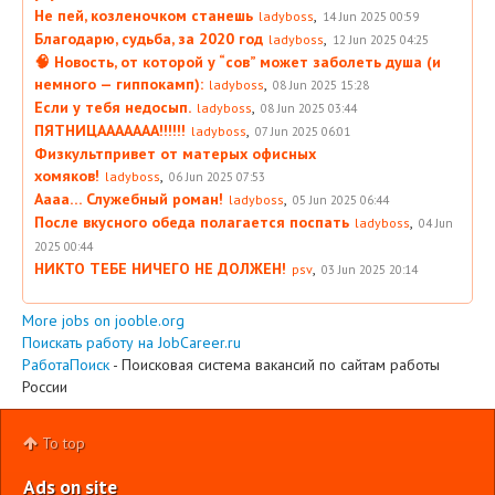
Не пей, козленочком станешь
,
ladyboss
14 Jun 2025 00:59
Благодарю, судьба, за 2020 год
,
ladyboss
12 Jun 2025 04:25
🧠 Новость, от которой у “сов” может заболеть душа (и
немного — гиппокамп):
,
ladyboss
08 Jun 2025 15:28
Если у тебя недосып.
,
ladyboss
08 Jun 2025 03:44
ПЯТНИЦААААААА!!!!!!
,
ladyboss
07 Jun 2025 06:01
Физкультпривет от матерых офисных
хомяков!
,
ladyboss
06 Jun 2025 07:53
Аааа… Служебный роман!
,
ladyboss
05 Jun 2025 06:44
После вкусного обеда полагается поспать
,
ladyboss
04 Jun
2025 00:44
НИКТО ТЕБЕ НИЧЕГО НЕ ДОЛЖЕН!
,
psv
03 Jun 2025 20:14
More jobs on jooble.org
Поискать работу на JobCareer.ru
РаботаПоиск
- Поисковая система вакансий по сайтам работы
России
To top
Ads on site