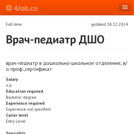
4Job.co
en
Full-time
updated 18.12.2024
Log in or Register
Врач-педиатр ДШО
врач-педиатр в дошкольно-школьное отделение, в/
о проф.,сертификат
Salary
n.d.
Education required
Bachelor degree
Experience required
Experience not specified
Carier level
Entry Level
Speciality