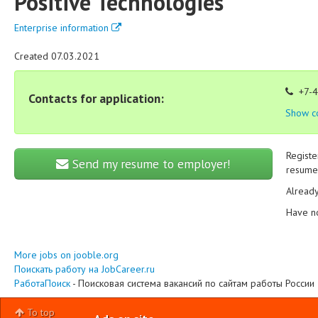
Positive Technologies
Enterprise information
Created 07.03.2021
+7-4
Contacts for application:
Show c
Registe
Send my resume to employer!
resume 
Alread
Have n
More jobs on jooble.org
Поискать работу на JobCareer.ru
РаботаПоиск
- Поисковая система вакансий по сайтам работы России
To top