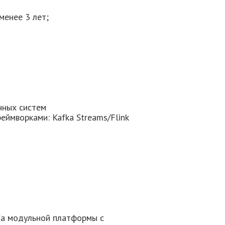
менее 3 лет;
нных систем
реймворками: Kafka Streams/Flink
d'а модульной платформы с