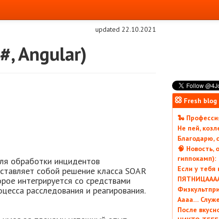
updated 22.10.2021
#, Angular)
Fresh blog
🐍 Профессия
Не пей, коз
Благодарю, с
🧠 Новость, 
гиппокамп):
ля обработки инцидентов
Если у тебя
ставляет собой решение класса SOAR
ПЯТНИЦААААА
оторое интегрируется со средствами
цесса расследования и реагирования.
Физкультпри
Аааа… Служ
После вкусн