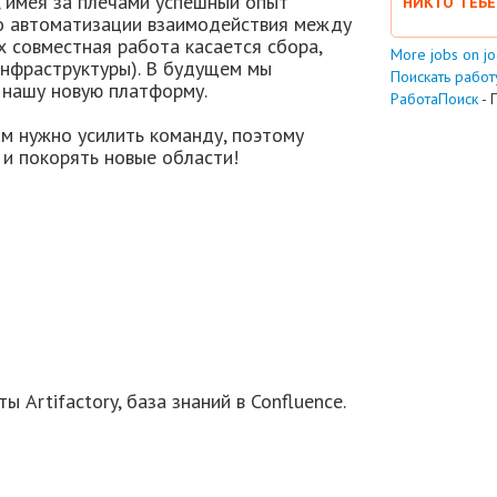
 имея за плечами успешный опыт
НИКТО ТЕБЕ
по автоматизации взаимодействия между
 совместная работа касается сбора,
More jobs on j
нфраструктуры). В будущем мы
Поискать работу
а нашу новую платформу.
РаботаПоиск
- 
м нужно усилить команду, поэтому
и покорять новые области!
ты Artifactory, база знаний в Confluence.