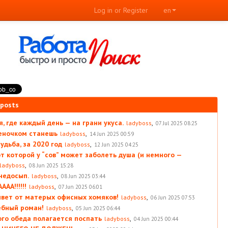
Log in or Register
en
 posts
, где каждый день — на грани укуса.
,
ladyboss
07 Jul 2025 08:25
леночком станешь
,
ladyboss
14 Jun 2025 00:59
удьба, за 2020 год
,
ladyboss
12 Jun 2025 04:25
от которой у “сов” может заболеть душа (и немного —
,
ladyboss
08 Jun 2025 15:28
 недосып.
,
ladyboss
08 Jun 2025 03:44
АА!!!!!!
,
ladyboss
07 Jun 2025 06:01
вет от матерых офисных хомяков!
,
ladyboss
06 Jun 2025 07:53
ебный роман!
,
ladyboss
05 Jun 2025 06:44
ого обеда полагается поспать
,
ladyboss
04 Jun 2025 00:44