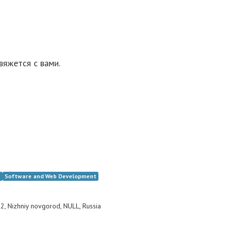
вяжется с вами.
n
Software and Web Development
 2
,
Nizhniy novgorod
,
NULL
,
Russia