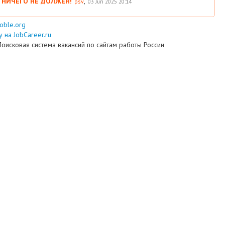
 НИЧЕГО НЕ ДОЛЖЕН!
,
psv
03 Jun 2025 20:14
ooble.org
 на JobCareer.ru
Поисковая система вакансий по сайтам работы России