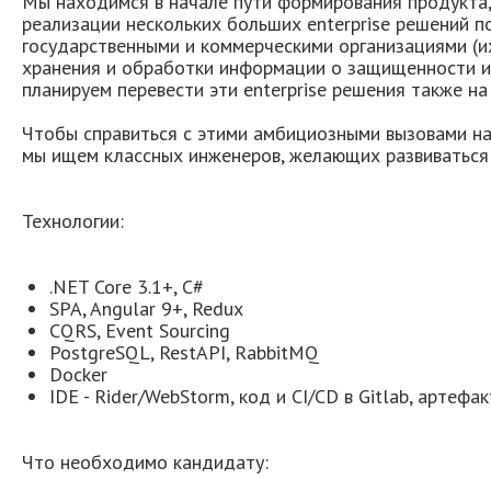
Мы находимся в начале пути формирования продукта,
реализации нескольких больших enterprise решений 
государственными и коммерческими организациями (их
хранения и обработки информации о защищенности и
планируем перевести эти enterprise решения также н
Чтобы справиться с этими амбициозными вызовами на
мы ищем классных инженеров, желающих развиваться 
Технологии:
.NET Core 3.1+, C#
SPA, Angular 9+, Redux
CQRS, Event Sourcing
PostgreSQL, RestAPI, RabbitMQ
Docker
IDE - Rider/WebStorm, код и CI/CD в Gitlab, артефак
Что необходимо кандидату: