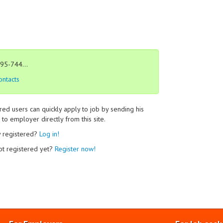
95-744...
ontacts
red users can quickly apply to job by sending his
to employer directly from this site.
y registered?
Log in!
ot registered yet?
Register now!