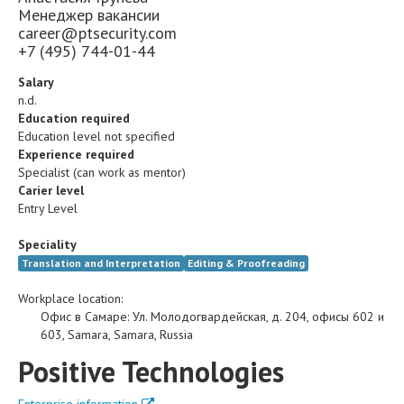
Менеджер вакансии
career@ptsecurity.com
+7 (495) 744-01-44
Salary
n.d.
Education required
Education level not specified
Experience required
Specialist (can work as mentor)
Carier level
Entry Level
Speciality
Translation and Interpretation
Editing & Proofreading
Workplace location:
Офис в Самаре
:
Ул. Молодогвардейская, д. 204, офисы 602 и
603
,
Samara
,
Samara
,
Russia
Positive Technologies