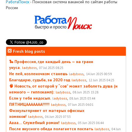
РаботаПоиск
- Поисковая система вакансий по сайтам работы
России
Fresh blog posts
🐍 Профессия, где каждый день — на грани
укуса.
,
ladyboss
07 Jul 2025 08:25
Не пей, козленочком станешь
,
ladyboss
14 Jun 2025 00:59
Благодарю, судьба, за 2020 год
,
ladyboss
12 Jun 2025 04:25
🧠 Новость, от которой у “сов” может заболеть душа (и
немного — гиппокамп):
,
ladyboss
08 Jun 2025 15:28
Если у тебя недосып.
,
ladyboss
08 Jun 2025 03:44
ПЯТНИЦААААААА!!!!!!
,
ladyboss
07 Jun 2025 06:01
Физкультпривет от матерых офисных
хомяков!
,
ladyboss
06 Jun 2025 07:53
Аааа… Служебный роман!
,
ladyboss
05 Jun 2025 06:44
После вкусного обеда полагается поспать
,
ladyboss
04 Jun