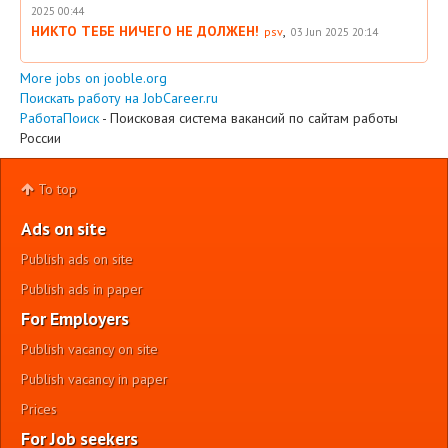
2025 00:44
НИКТО ТЕБЕ НИЧЕГО НЕ ДОЛЖЕН!
,
psv
03 Jun 2025 20:14
More jobs on jooble.org
Поискать работу на JobCareer.ru
РаботаПоиск
- Поисковая система вакансий по сайтам работы
России
To top
Ads on site
Publish ads on site
Publish ads in paper
For Employers
Publish vacancy on site
Publish vacancy in paper
Prices
For Job seekers