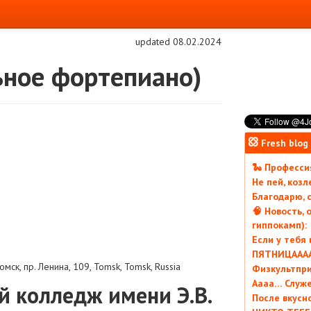
updated 08.02.2024
ьное фортепиано)
Fresh blog
🐍 Профессия
Не пей, коз
Благодарю, с
🧠 Новость, 
гиппокамп):
Если у тебя
ПЯТНИЦААААА
Томск, пр. Ленина, 109
,
Tomsk
,
Tomsk
,
Russia
Физкультпри
Аааа… Служ
 колледж имени Э.В.
После вкусн