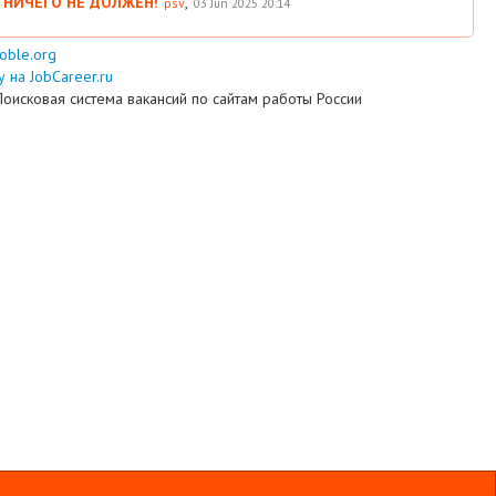
 НИЧЕГО НЕ ДОЛЖЕН!
,
psv
03 Jun 2025 20:14
ooble.org
 на JobCareer.ru
Поисковая система вакансий по сайтам работы России