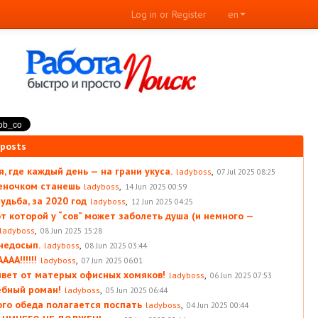
Log in or Register
en
 posts
, где каждый день — на грани укуса.
,
ladyboss
07 Jul 2025 08:25
леночком станешь
,
ladyboss
14 Jun 2025 00:59
удьба, за 2020 год
,
ladyboss
12 Jun 2025 04:25
от которой у “сов” может заболеть душа (и немного —
,
ladyboss
08 Jun 2025 15:28
 недосып.
,
ladyboss
08 Jun 2025 03:44
АА!!!!!!
,
ladyboss
07 Jun 2025 06:01
вет от матерых офисных хомяков!
,
ladyboss
06 Jun 2025 07:53
ебный роман!
,
ladyboss
05 Jun 2025 06:44
ого обеда полагается поспать
,
ladyboss
04 Jun 2025 00:44