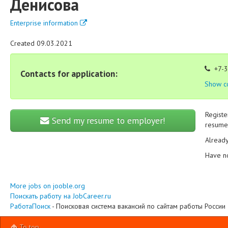
Денисова
Enterprise information
Created 09.03.2021
+7-3
Contacts for application:
Show c
Registe
Send my resume to employer!
resume 
Alread
Have n
More jobs on jooble.org
Поискать работу на JobCareer.ru
РаботаПоиск
- Поисковая система вакансий по сайтам работы России
To top