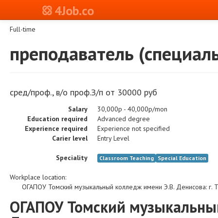
4Job.co
Full-time
преподаватель (специал
сред/проф., в/о проф.З/п от 30000 руб
Salary
30,000р - 40,000р/mon
Education required
Advanced degree
Experience required
Experience not specified
Carier level
Entry Level
Speciality
Classroom Teaching
Special Education
Workplace location:
ОГАПОУ Томский музыкальный колледж имени Э.В. Денисова
:
г. 
ОГАПОУ Томский музыкальный