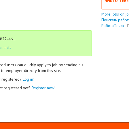
НИКТО ТЕБЕ
More jobs on j
Поискать работу
РаботаПоиск
- 
822-46...
ontacts
red users can quickly apply to job by sending his
to employer directly from this site.
y registered?
Log in!
ot registered yet?
Register now!