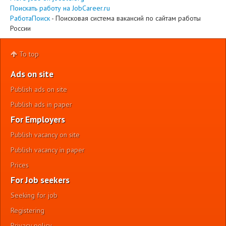
Поискать работу на JobCareer.ru
РаботаПоиск
- Поисковая система вакансий по сайтам работы
России
To top
Ads on site
Publish ads on site
Publish ads in paper
For Employers
Publish vacancy on site
Publish vacancy in paper
Prices
For Job seekers
Seeking for job
Registering
Privacy policy