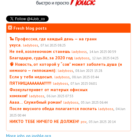
Fresh blog posts
🐍 Профессия, где каждый день — на грани
укуса.
,
ladyboss
07 Jul 2025 08:25
Не пей, козленочком станешь
,
ladyboss
14 Jun 2025 00:59
Благодарю, судьба, за 2020 год
,
ladyboss
12 Jun 2025 04:25
🧠 Новость, от которой у “сов” может заболеть душа (и
немного — гиппокамп):
,
ladyboss
08 Jun 2025 15:28
Если у тебя недосып.
,
ladyboss
08 Jun 2025 03:44
ПЯТНИЦААААААА!!!!!!
,
ladyboss
07 Jun 2025 06:01
Физкультпривет от матерых офисных
хомяков!
,
ladyboss
06 Jun 2025 07:53
Аааа… Служебный роман!
,
ladyboss
05 Jun 2025 06:44
После вкусного обеда полагается поспать
,
ladyboss
04 Jun
2025 00:44
НИКТО ТЕБЕ НИЧЕГО НЕ ДОЛЖЕН!
,
psv
03 Jun 2025 20:14
More jobs on jooble.org