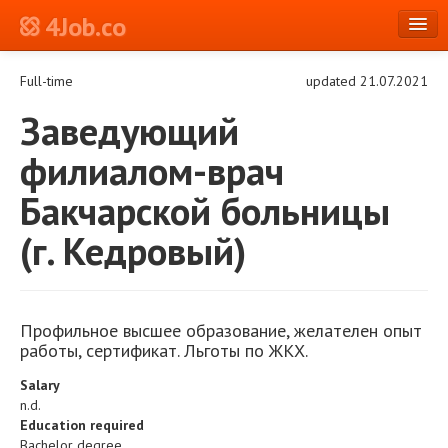
4Job.co
en
Full-time
updated 21.07.2021
Log in or Register
Заведующий
филиалом-врач
Бакчарской больницы
(г. Кедровый)
Профильное высшее образование, желателен опыт
работы, сертификат. Льготы по ЖКХ.
Salary
n.d.
Education required
Bachelor degree