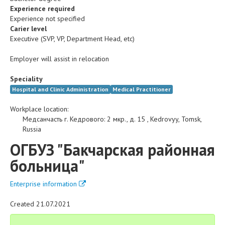
Experience required
Experience not specified
Carier level
Executive (SVP, VP, Department Head, etc)
Employer will assist in relocation
Speciality
Hospital and Clinic Administration
Medical Practitioner
Workplace location:
Медсанчасть г. Кедрового
:
2 мкр., д. 15
,
Kedrovyy
,
Tomsk
,
Russia
ОГБУЗ "Бакчарская районная
больница"
Enterprise information
Created 21.07.2021