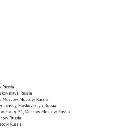
w
,
Russia
skovskaya
,
Russia
8
,
Moscow
,
Moscow
,
Russia
rzhinskiy
,
Moskovskaya
,
Russia
роезд, д. 51
,
Moscow
,
Moscow
,
Russia
scow
,
Russia
scow
,
Russia