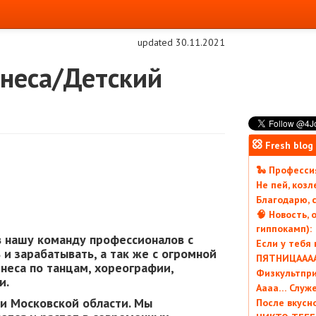
updated 30.11.2021
тнеса/Детский
Fresh blog
🐍 Профессия
Не пей, коз
Благодарю, с
🧠 Новость, 
гиппокамп):
в нашу команду профессионалов с
Если у тебя
и зарабатывать, а так же с огромной
ПЯТНИЦААААА
неса по танцам, хореографии,
Физкультпри
и.
Аааа… Служ
 и Московской области. Мы
После вкусн