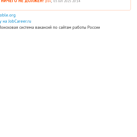
 НИЧЕГО НЕ ДОЛЖЕН!
,
psv
03 Jun 2025 20:14
ooble.org
 на JobCareer.ru
Поисковая система вакансий по сайтам работы России