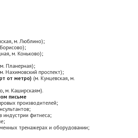
нская, м. Люблино);
 Борисово);
ная, м. Коньково);
 м. Планерная);
, м. Нахимовский проспект);
рт от метро)
(м. Кунцевская, м.
о, м. Каширскаям).
ном письме
ировых производителей;
нсультантов;
в индустрии фитнеса;
е;
еменных тренажерах и оборудовании;