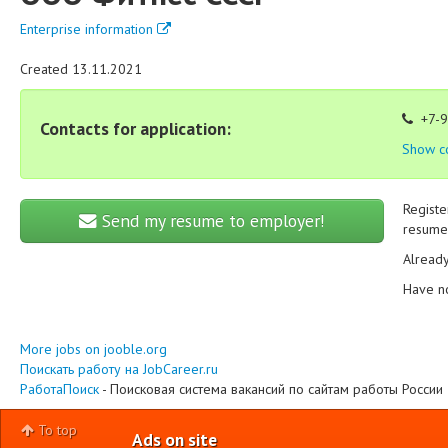
Enterprise information
Created 13.11.2021
+7-9
Contacts for application:
Show c
Registe
Send my resume to employer!
resume 
Alread
Have n
More jobs on jooble.org
Поискать работу на JobCareer.ru
РаботаПоиск
- Поисковая система вакансий по сайтам работы России
To top
Ads on site