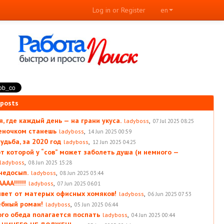
Log in or Register
en
 posts
, где каждый день — на грани укуса.
,
ladyboss
07 Jul 2025 08:25
леночком станешь
,
ladyboss
14 Jun 2025 00:59
удьба, за 2020 год
,
ladyboss
12 Jun 2025 04:25
от которой у “сов” может заболеть душа (и немного —
,
ladyboss
08 Jun 2025 15:28
 недосып.
,
ladyboss
08 Jun 2025 03:44
АА!!!!!!
,
ladyboss
07 Jun 2025 06:01
вет от матерых офисных хомяков!
,
ladyboss
06 Jun 2025 07:53
ебный роман!
,
ladyboss
05 Jun 2025 06:44
ого обеда полагается поспать
,
ladyboss
04 Jun 2025 00:44