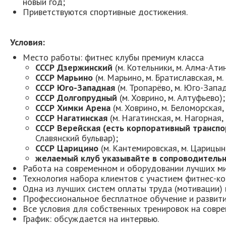
новый год;
Приветствуются спортивные достижения.
Условия:
Место работы: фитнес клубы премиум класса
СССР Дзержинский
(м. Котельники, м. Алма-Ати
СССР Марьино
(м. Марьино, м. Братиславская, м.
СССР Юго-Западная
(м. Тропарёво, м. Юго-Запад
СССР Долгопрудный
(м. Ховрино, м. Алтуфьево);
СССР Химки Арена
(м. Ховрино, м. Беломорская,
СССР Нагатинская
(м. Нагатинская, м. Нагорная
СССР Верейская (есть корпоративный транспо
Славянский бульвар);
СССР Царицино
(м. Кантемировская, м. Царицын
желаемый клуб указывайте в сопроводитель
Работа на современном и оборудовании лучших м
Технология набора клиентов с участием фитнес-ко
Одна из лучших систем оплаты труда (мотивации) 
Профессиональное бесплатное обучение и развити
Все условия для собственных тренировок на совр
График: обсуждается на интервью.