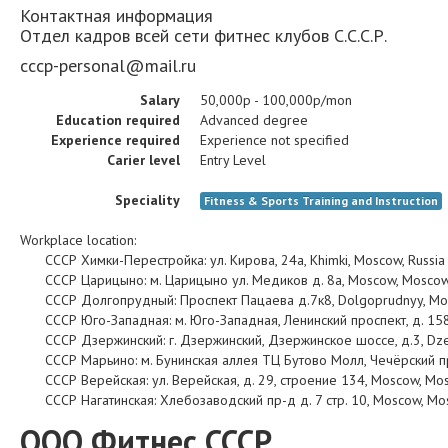
Контактная информация
Отдел кадров всей сети фитнес клубов С.С.С.Р.
cccp-personal@mail.ru
Salary
50,000р - 100,000р/mon
Education required
Advanced degree
Experience required
Experience not specified
Carier level
Entry Level
Speciality
Fitness & Sports Training and Instruction
Workplace location:
СССР Химки-Перестройка
:
ул. Кирова, 24а
,
Khimki
,
Moscow
,
Russia
СССР Царицыно
:
м. Царицыно ул. Медиков д. 8а
,
Moscow
,
Mosco
СССР Долгопрудный
:
Проспект Пацаева д.7к8
,
Dolgoprudnyy
,
Mo
СССР Юго-Западная
:
м. Юго-Западная, Ленинский проспект, д. 15
СССР Дзержинский
:
г. Дзержинский, Дзержинское шоссе, д.3
,
Dze
СССР Марьино
:
м. Бунинская аллея ТЦ Бутово Молл, Чечёрский п
СССР Верейская
:
ул. Верейская, д. 29, строение 134
,
Moscow
,
Mo
СССР Нагатинская
:
Хлебозаводский пр-д д. 7 стр. 10
,
Moscow
,
Mo
ООО Фитнес СССР