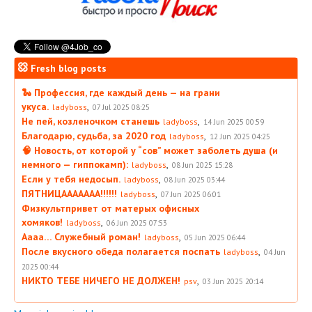
Fresh blog posts
🐍 Профессия, где каждый день — на грани
укуса.
,
ladyboss
07 Jul 2025 08:25
Не пей, козленочком станешь
,
ladyboss
14 Jun 2025 00:59
Благодарю, судьба, за 2020 год
,
ladyboss
12 Jun 2025 04:25
🧠 Новость, от которой у “сов” может заболеть душа (и
немного — гиппокамп):
,
ladyboss
08 Jun 2025 15:28
Если у тебя недосып.
,
ladyboss
08 Jun 2025 03:44
ПЯТНИЦААААААА!!!!!!
,
ladyboss
07 Jun 2025 06:01
Физкультпривет от матерых офисных
хомяков!
,
ladyboss
06 Jun 2025 07:53
Аааа… Служебный роман!
,
ladyboss
05 Jun 2025 06:44
После вкусного обеда полагается поспать
,
ladyboss
04 Jun
2025 00:44
НИКТО ТЕБЕ НИЧЕГО НЕ ДОЛЖЕН!
,
psv
03 Jun 2025 20:14