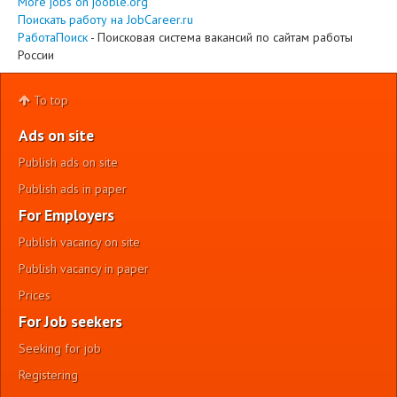
More jobs on jooble.org
Поискать работу на JobCareer.ru
РаботаПоиск
- Поисковая система вакансий по сайтам работы
России
To top
Ads on site
Publish ads on site
Publish ads in paper
For Employers
Publish vacancy on site
Publish vacancy in paper
Prices
For Job seekers
Seeking for job
Registering