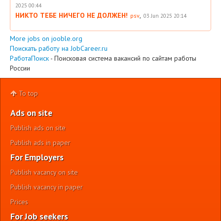
2025 00:44
НИКТО ТЕБЕ НИЧЕГО НЕ ДОЛЖЕН!
,
psv
03 Jun 2025 20:14
More jobs on jooble.org
Поискать работу на JobCareer.ru
РаботаПоиск
- Поисковая система вакансий по сайтам работы
России
To top
Ads on site
Publish ads on site
Publish ads in paper
For Employers
Publish vacancy on site
Publish vacancy in paper
Prices
For Job seekers