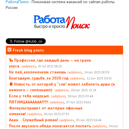
РаботаПоиск
- Поисковая система вакансий по сайтам работы
России
Fresh blog posts
🐍 Профессия, где каждый день — на грани
укуса.
,
ladyboss
07 Jul 2025 08:25
Не пей, козленочком станешь
,
ladyboss
14 Jun 2025 00:59
Благодарю, судьба, за 2020 год
,
ladyboss
12 Jun 2025 04:25
🧠 Новость, от которой у “сов” может заболеть душа (и
немного — гиппокамп):
,
ladyboss
08 Jun 2025 15:28
Если у тебя недосып.
,
ladyboss
08 Jun 2025 03:44
ПЯТНИЦААААААА!!!!!!
,
ladyboss
07 Jun 2025 06:01
Физкультпривет от матерых офисных
хомяков!
,
ladyboss
06 Jun 2025 07:53
Аааа… Служебный роман!
,
ladyboss
05 Jun 2025 06:44
После вкусного обеда полагается поспать
,
ladyboss
04 Jun