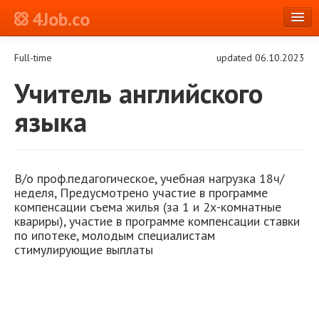
4Job.co
en
Full-time
updated 06.10.2023
Log in or Register
Учитель английского
языка
В/о проф.педагогическое, учебная нагрузка 18ч/
неделя, Предусмотрено участие в программе
компенсации съема жилья (за 1 и 2х-комнатные
квариры), участие в программе компенсации ставки
по ипотеке, молодым специалистам
стимулирующие выплаты