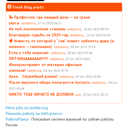
Fresh blog posts
🐍 Профессия, где каждый день — на грани
укуса.
,
ladyboss
07 Jul 2025 08:25
Не пей, козленочком станешь
,
ladyboss
14 Jun 2025 00:59
Благодарю, судьба, за 2020 год
,
ladyboss
12 Jun 2025 04:25
🧠 Новость, от которой у “сов” может заболеть душа (и
немного — гиппокамп):
,
ladyboss
08 Jun 2025 15:28
Если у тебя недосып.
,
ladyboss
08 Jun 2025 03:44
ПЯТНИЦААААААА!!!!!!
,
ladyboss
07 Jun 2025 06:01
Физкультпривет от матерых офисных
хомяков!
,
ladyboss
06 Jun 2025 07:53
Аааа… Служебный роман!
,
ladyboss
05 Jun 2025 06:44
После вкусного обеда полагается поспать
,
ladyboss
04 Jun
2025 00:44
НИКТО ТЕБЕ НИЧЕГО НЕ ДОЛЖЕН!
,
psv
03 Jun 2025 20:14
More jobs on jooble.org
Поискать работу на JobCareer.ru
РаботаПоиск
- Поисковая система вакансий по сайтам работы
России