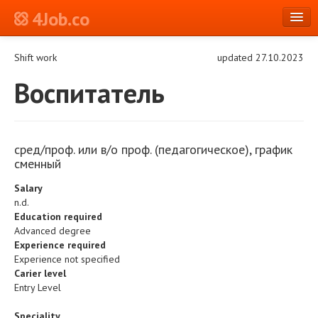
4Job.co
en
Shift work
updated 27.10.2023
Log in or Register
Воспитатель
сред/проф. или в/о проф. (педагогическое), график
сменный
Salary
n.d.
Education required
Advanced degree
Experience required
Experience not specified
Carier level
Entry Level
Speciality