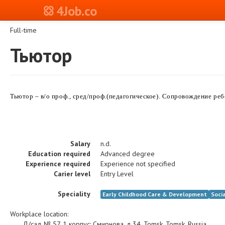
4Job.co
Full-time
Тьютор
Тьютор – в/о проф., сред/проф.(педагогическое). Сопровождение ре
Salary
n.d.
Education required
Advanced degree
Experience required
Experience not specified
Carier level
Entry Level
Speciality
Early Childhood Care & Development
Socia
Workplace location:
Д/сад № 57, 1 корпус
:
Смирнова, д.34
,
Tomsk
,
Tomsk
,
Russia