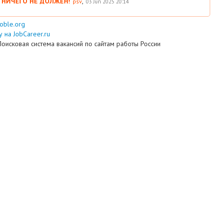
 НИЧЕГО НЕ ДОЛЖЕН!
,
psv
03 Jun 2025 20:14
ooble.org
 на JobCareer.ru
Поисковая система вакансий по сайтам работы России