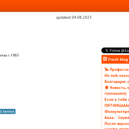
updated 04.08.2023
бенка с ОВЗ
Fresh blog
🐍 Профессия
Не пей, коз
Благодарю, с
🧠 Новость, 
гиппокамп):
Если у тебя
ПЯТНИЦААААА
Физкультпри
l Service
Аааа… Служ
После вкусн