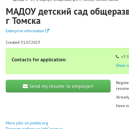
МАДОУ детский сад общераз
г Томска
Enterprise information
Created 31.07.2023
+7-3
Contacts for application:
Show c
Registe
Send my resume to employer!
resume 
Alread
Have n
More jobs on jooble.org
Поискать работу на JobCareer.ru