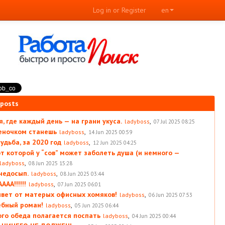
Log in or Register
en
 posts
, где каждый день — на грани укуса.
,
ladyboss
07 Jul 2025 08:25
леночком станешь
,
ladyboss
14 Jun 2025 00:59
удьба, за 2020 год
,
ladyboss
12 Jun 2025 04:25
от которой у “сов” может заболеть душа (и немного —
,
ladyboss
08 Jun 2025 15:28
 недосып.
,
ladyboss
08 Jun 2025 03:44
АА!!!!!!
,
ladyboss
07 Jun 2025 06:01
вет от матерых офисных хомяков!
,
ladyboss
06 Jun 2025 07:53
ебный роман!
,
ladyboss
05 Jun 2025 06:44
ого обеда полагается поспать
,
ladyboss
04 Jun 2025 00:44