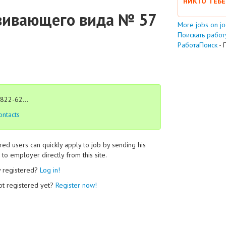
НИКТО ТЕБЕ
вивающего вида № 57
More jobs on j
Поискать работу
РаботаПоиск
- 
822-62...
ontacts
red users can quickly apply to job by sending his
to employer directly from this site.
y registered?
Log in!
ot registered yet?
Register now!