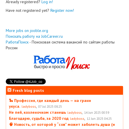
Already registered?
Log in!
Have not registered yet?
Register now!
More jobs on jooble.org
Поискать работу на JobCareer.ru
РаботаПоиск
- Поисковая система вакансий по сайтам работы
России
Fresh blog posts
🐍 Профессия, где каждый день — на грани
укуса.
,
ladyboss
07 Jul 2025 08:25
Не пей, козленочком станешь
,
ladyboss
14 Jun 2025 00:59
Благодарю, судьба, за 2020 год
,
ladyboss
12 Jun 2025 04:25
🧠 Новость, от которой у “сов” может заболеть душа (и