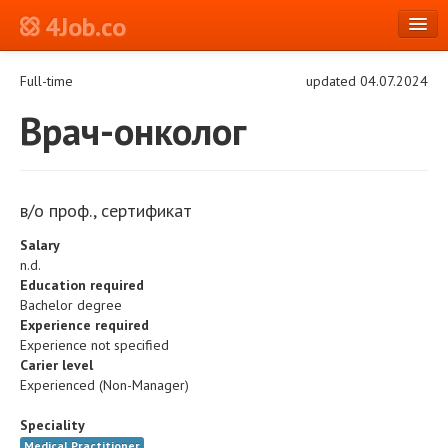
4Job.co
en
Full-time
updated 04.07.2024
Log in or Register
Врач-онколог
в/о проф., сертификат
Salary
n.d.
Education required
Bachelor degree
Experience required
Experience not specified
Carier level
Experienced (Non-Manager)
Speciality
Medical Practitioner