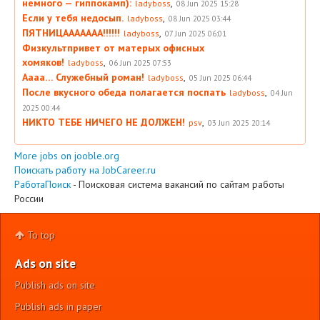
немного — гиппокамп):
,
ladyboss
08 Jun 2025 15:28
Если у тебя недосып.
,
ladyboss
08 Jun 2025 03:44
ПЯТНИЦААААААА!!!!!!
,
ladyboss
07 Jun 2025 06:01
Физкультпривет от матерых офисных
хомяков!
,
ladyboss
06 Jun 2025 07:53
Аааа… Служебный роман!
,
ladyboss
05 Jun 2025 06:44
После вкусного обеда полагается поспать
,
ladyboss
04 Jun
2025 00:44
НИКТО ТЕБЕ НИЧЕГО НЕ ДОЛЖЕН!
,
psv
03 Jun 2025 20:14
More jobs on jooble.org
Поискать работу на JobCareer.ru
РаботаПоиск
- Поисковая система вакансий по сайтам работы
России
To top
Ads on site
Publish ads on site
Publish ads in paper