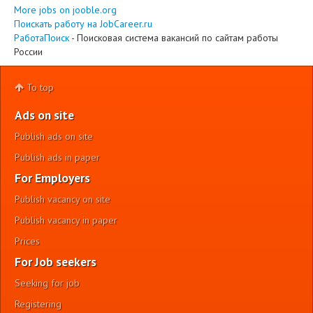
More jobs on jooble.org
Поискать работу на JobCareer.ru
РаботаПоиск
- Поисковая система вакансий по сайтам работы
России
To top
Ads on site
Publish ads on site
Publish ads in paper
For Employers
Publish vacancy on site
Publish vacancy in paper
Prices
For Job seekers
Seeking for job
Registering