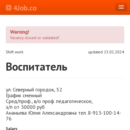
4Job.co
en
Warning!
Log in or Register
Vacancy closed or outdated!
Shift work
updated 13.02.2024
Воспитатель
ул. Северный городок, 52
График сменный
Сред/проф., в/о проф. педагогическое,
з/п от 30000 руб
Ананьева Юлия Александровна тел. 8-913-100-14-
76
Salary