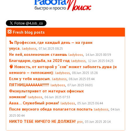
Fresh blog posts
🐍 Профессия, где каждый день — на грани
укуса.
,
ladyboss
07 Jul 2025 08:25
Не пей, козленочком станешь
,
ladyboss
14 Jun 2025 00:59
Благодарю, судьба, за 2020 год
,
ladyboss
12 Jun 2025 04:25
🧠 Новость, от которой у “сов” может заболеть душа (и
немного — гиппокамп):
,
ladyboss
08 Jun 2025 15:28
Если у тебя недосып.
,
ladyboss
08 Jun 2025 03:44
ПЯТНИЦААААААА!!!!!!
,
ladyboss
07 Jun 2025 06:01
Физкультпривет от матерых офисных
хомяков!
,
ladyboss
06 Jun 2025 07:53
Аааа… Служебный роман!
,
ladyboss
05 Jun 2025 06:44
После вкусного обеда полагается поспать
,
ladyboss
04 Jun
2025 00:44
НИКТО ТЕБЕ НИЧЕГО НЕ ДОЛЖЕН!
,
psv
03 Jun 2025 20:14