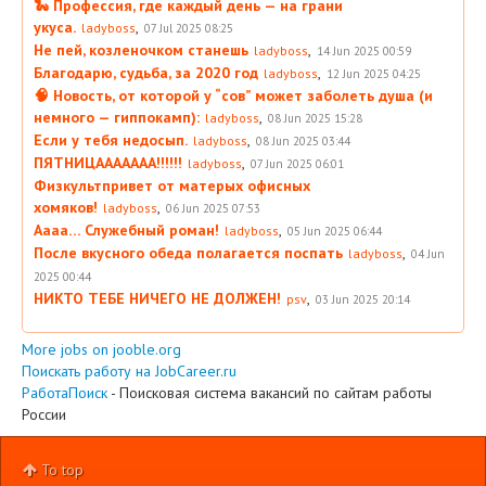
🐍 Профессия, где каждый день — на грани
укуса.
,
ladyboss
07 Jul 2025 08:25
Не пей, козленочком станешь
,
ladyboss
14 Jun 2025 00:59
Благодарю, судьба, за 2020 год
,
ladyboss
12 Jun 2025 04:25
🧠 Новость, от которой у “сов” может заболеть душа (и
немного — гиппокамп):
,
ladyboss
08 Jun 2025 15:28
Если у тебя недосып.
,
ladyboss
08 Jun 2025 03:44
ПЯТНИЦААААААА!!!!!!
,
ladyboss
07 Jun 2025 06:01
Физкультпривет от матерых офисных
хомяков!
,
ladyboss
06 Jun 2025 07:53
Аааа… Служебный роман!
,
ladyboss
05 Jun 2025 06:44
После вкусного обеда полагается поспать
,
ladyboss
04 Jun
2025 00:44
НИКТО ТЕБЕ НИЧЕГО НЕ ДОЛЖЕН!
,
psv
03 Jun 2025 20:14
More jobs on jooble.org
Поискать работу на JobCareer.ru
РаботаПоиск
- Поисковая система вакансий по сайтам работы
России
To top