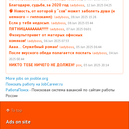
Благодарю, судьба, за 2020 год
,
ladyboss
12 Jun 2025 04:25
🧠 Новость, от которой у “сов” может заболеть душа (и
немного — гиппокамп):
,
ladyboss
08 Jun 2025 15:28
Если у тебя недосып.
,
ladyboss
08 Jun 2025 03:44
ПЯТНИЦААААААА!!!!!!
,
ladyboss
07 Jun 2025 06:01
Физкультпривет от матерых офисных
хомяков!
,
ladyboss
06 Jun 2025 07:53
Аааа… Служебный роман!
,
ladyboss
05 Jun 2025 06:44
После вкусного обеда полагается поспать
,
ladyboss
04 Jun
2025 00:44
НИКТО ТЕБЕ НИЧЕГО НЕ ДОЛЖЕН!
,
psv
03 Jun 2025 20:14
More jobs on jooble.org
Поискать работу на JobCareer.ru
РаботаПоиск
- Поисковая система вакансий по сайтам работы
России
To top
Ads on site