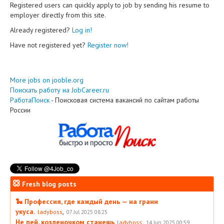
Registered users can quickly apply to job by sending his resume to
employer directly from this site.
Already registered?
Log in!
Have not registered yet?
Register now!
More jobs on jooble.org
Поискать работу на JobCareer.ru
РаботаПоиск
- Поисковая система вакансий по сайтам работы
России
Fresh blog posts
🐍 Профессия, где каждый день — на грани
укуса.
,
ladyboss
07 Jul 2025 08:25
Не пей, козленочком станешь
,
ladyboss
14 Jun 2025 00:59