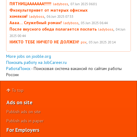
ПЯТНИЦААААААА!!!!!!
,
ladyboss
07 Jun 2025 06:01
Физкультпривет от матерых офисных
хомяков!
,
ladyboss
06 Jun 2025 07:53
Аааа… Служебный роман!
,
ladyboss
05 Jun 2025 06:44
После вкусного обеда полагается поспать
,
ladyboss
04 Jun
2025 00:44
НИКТО ТЕБЕ НИЧЕГО НЕ ДОЛЖЕН!
,
psv
03 Jun 2025 20:14
More jobs on jooble.org
Поискать работу на JobCareer.ru
РаботаПоиск
- Поисковая система вакансий по сайтам работы
России
To top
Ads on site
Publish ads on site
Publish ads in paper
For Employers