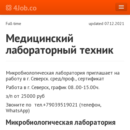
4Job.co
en
Full-time
updated 07.12.2021
Log in or Register
Медицинский
лабораторный техник
Микробиологическая лаборатория приглашает на
работу в г. Северск. сред/проф., сертификат
Работа в г. Северск, график 08..00-15.00ч.
з/п от 25000 руб
Звоните по тел.+79039519021 (телефон,
WhatsApp)
Микробиологическая лаборатория