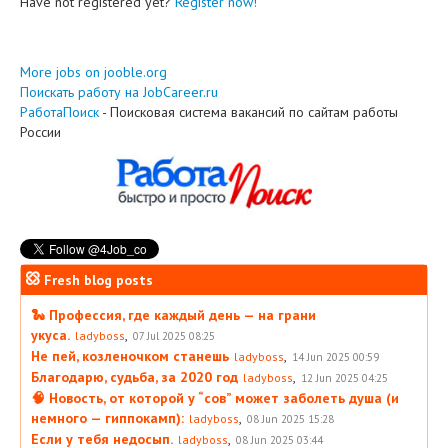
Have not registered yet?
Register now!
More jobs on jooble.org
Поискать работу на JobCareer.ru
РаботаПоиск
- Поисковая система вакансий по сайтам работы
России
Fresh blog posts
🐍 Профессия, где каждый день — на грани
укуса.
,
ladyboss
07 Jul 2025 08:25
Не пей, козленочком станешь
,
ladyboss
14 Jun 2025 00:59
Благодарю, судьба, за 2020 год
,
ladyboss
12 Jun 2025 04:25
🧠 Новость, от которой у “сов” может заболеть душа (и
немного — гиппокамп):
,
ladyboss
08 Jun 2025 15:28
Если у тебя недосып.
,
ladyboss
08 Jun 2025 03:44