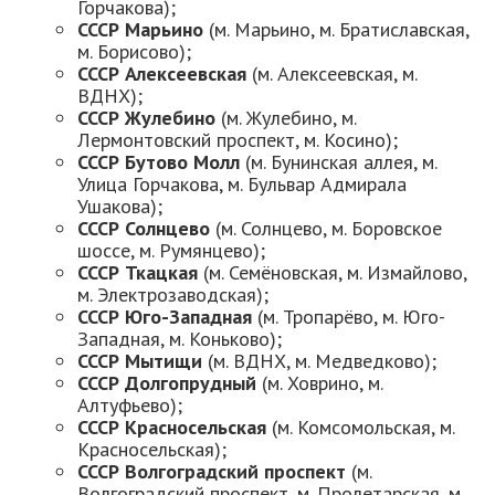
Горчакова);
СССР Марьино
(м. Марьино, м. Братиславская,
м. Борисово);
СССР Алексеевская
(м. Алексеевская, м.
ВДНХ);
СССР Жулебино
(м. Жулебино, м.
Лермонтовский проспект, м. Косино);
СССР Бутово Молл
(м. Бунинская аллея, м.
Улица Горчакова, м. Бульвар Адмирала
Ушакова);
СССР Солнцево
(м. Солнцево, м. Боровское
шоссе, м. Румянцево);
СССР Ткацкая
(м. Семёновская, м. Измайлово,
м. Электрозаводская);
СССР Юго-Западная
(м. Тропарёво, м. Юго-
Западная, м. Коньково);
СССР Мытищи
(м. ВДНХ, м. Медведково);
СССР Долгопрудный
(м. Ховрино, м.
Алтуфьево);
СССР Красносельская
(м. Комсомольская, м.
Красносельская);
СССР Волгоградский проспект
(м.
Волгоградский проспект, м. Пролетарская, м.