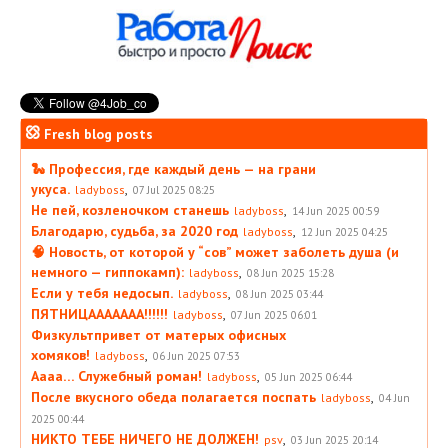
Fresh blog posts
🐍 Профессия, где каждый день — на грани
укуса.
,
ladyboss
07 Jul 2025 08:25
Не пей, козленочком станешь
,
ladyboss
14 Jun 2025 00:59
Благодарю, судьба, за 2020 год
,
ladyboss
12 Jun 2025 04:25
🧠 Новость, от которой у “сов” может заболеть душа (и
немного — гиппокамп):
,
ladyboss
08 Jun 2025 15:28
Если у тебя недосып.
,
ladyboss
08 Jun 2025 03:44
ПЯТНИЦААААААА!!!!!!
,
ladyboss
07 Jun 2025 06:01
Физкультпривет от матерых офисных
хомяков!
,
ladyboss
06 Jun 2025 07:53
Аааа… Служебный роман!
,
ladyboss
05 Jun 2025 06:44
После вкусного обеда полагается поспать
,
ladyboss
04 Jun
2025 00:44
НИКТО ТЕБЕ НИЧЕГО НЕ ДОЛЖЕН!
,
psv
03 Jun 2025 20:14