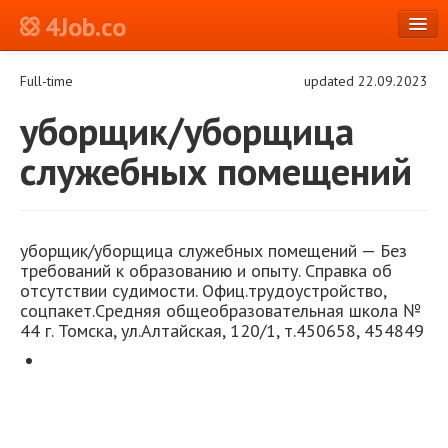
4Job.co
en
Full-time
updated 22.09.2023
Log in or Register
уборщик/уборщица
служебных помещений
уборщик/уборщица служебных поме
щений
—
Без
требований к образованию и опыту.
Cправка об
отсутствии судимости.
Офиц.трудоустройство,
соцпакет.
Средняя общеобразовательная школа №
44 г. Томска, ул.Алтайская, 120/1, т.450658, 454849