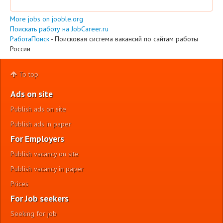
More jobs on jooble.org
Поискать работу на JobCareer.ru
РаботаПоиск
- Поисковая система вакансий по сайтам работы
России
To top
Ads on site
Publish ads on site
Publish ads in paper
For Employers
Publish vacancy on site
Publish vacancy in paper
Prices
For Job seekers
Seeking for job