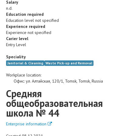
Salary
n.d.
Education required
Education level not specified
Experience required
Experience not specified
Carier level
Entry Level
Speciality
Janitorial & Cleaning
Waste Pick-up and Removal
Workplace location:
Офис
:
ул. Алтайская, 120/1
,
Tomsk
,
Tomsk
,
Russia
Средняя
общеобразовательная
школа № 44
Enterprise information