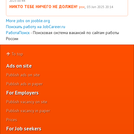
2025 00:44
НИКТО ТЕБЕ НИЧЕГО НЕ ДОЛЖЕН!
,
psv
03 Jun 2025 20:14
More jobs on jooble.org
Поискать работу на JobCareer.ru
РаботаПоиск
- Поисковая система вакансий по сайтам работы
России
To top
Ads on site
Publish ads on site
Publish ads in paper
For Employers
Publish vacancy on site
Publish vacancy in paper
Prices
For Job seekers