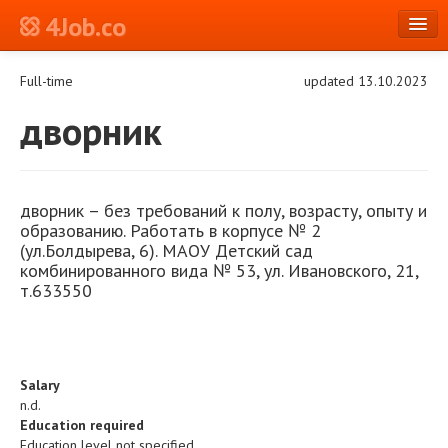
4Job.co
en
Full-time
updated 13.10.2023
Log in or Register
дворник
дворник
–
б
ез требований к полу, возрасту, опыту
и
образованию. Работать
в корпусе №
2
(ул.
Болдырева
,
6
). МАОУ Детский сад
комбинированного вида № 53, ул. Ивановского, 21,
т.633550
Salary
n.d.
Education required
Education level not specified