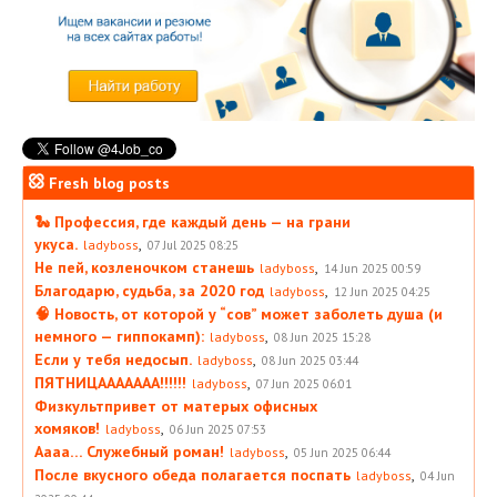
Fresh blog posts
🐍 Профессия, где каждый день — на грани
укуса.
,
ladyboss
07 Jul 2025 08:25
Не пей, козленочком станешь
,
ladyboss
14 Jun 2025 00:59
Благодарю, судьба, за 2020 год
,
ladyboss
12 Jun 2025 04:25
🧠 Новость, от которой у “сов” может заболеть душа (и
немного — гиппокамп):
,
ladyboss
08 Jun 2025 15:28
Если у тебя недосып.
,
ladyboss
08 Jun 2025 03:44
ПЯТНИЦААААААА!!!!!!
,
ladyboss
07 Jun 2025 06:01
Физкультпривет от матерых офисных
хомяков!
,
ladyboss
06 Jun 2025 07:53
Аааа… Служебный роман!
,
ladyboss
05 Jun 2025 06:44
После вкусного обеда полагается поспать
,
ladyboss
04 Jun