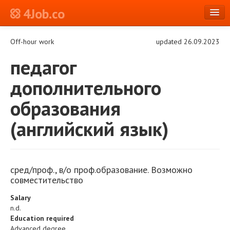
4Job.co
en
Off-hour work
updated 26.09.2023
Log in or Register
педагог
дополнительного
образования
(английский язык)
сред/проф., в/о проф.образование. Возможно
совместительство
Salary
n.d.
Education required
Advanced degree