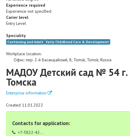
Experience required
Experience not specified
Carier level
Entry Level
Speciality
Continuing and Adult
Early Childhood Care & Development
Workplace location:
Офис
:
пер. 2-й Басандайский, 8
,
Tomsk
,
Tomsk
,
Russia
МАДОУ Детский сад № 54 г.
Томска
Enterprise information
Created 11.01.2022
Contacts for application:
+7-3822-42...