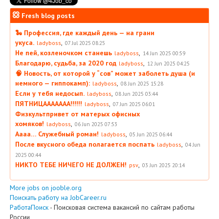
Fresh blog posts
🐍 Профессия, где каждый день — на грани
укуса.
,
ladyboss
07 Jul 2025 08:25
Не пей, козленочком станешь
,
ladyboss
14 Jun 2025 00:59
Благодарю, судьба, за 2020 год
,
ladyboss
12 Jun 2025 04:25
🧠 Новость, от которой у “сов” может заболеть душа (и
немного — гиппокамп):
,
ladyboss
08 Jun 2025 15:28
Если у тебя недосып.
,
ladyboss
08 Jun 2025 03:44
ПЯТНИЦААААААА!!!!!!
,
ladyboss
07 Jun 2025 06:01
Физкультпривет от матерых офисных
хомяков!
,
ladyboss
06 Jun 2025 07:53
Аааа… Служебный роман!
,
ladyboss
05 Jun 2025 06:44
После вкусного обеда полагается поспать
,
ladyboss
04 Jun
2025 00:44
НИКТО ТЕБЕ НИЧЕГО НЕ ДОЛЖЕН!
,
psv
03 Jun 2025 20:14
More jobs on jooble.org
Поискать работу на JobCareer.ru
РаботаПоиск
- Поисковая система вакансий по сайтам работы
России