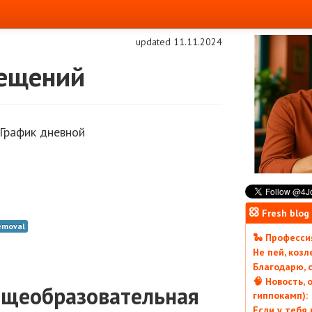
updated 11.11.2024
ещений
 График дневной
Fresh blog
emoval
🐍 Профессия
Не пей, коз
Благодарю, с
🧠 Новость, 
бщеобразовательная
гиппокамп):
Если у тебя