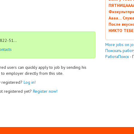
ПЯТНИЦААААА
Физкультпри
Аааа… Служ
После вкусн
НИКТО ТЕБЕ
822-51...
More jobs on j
ontacts
Поискать работу
РаботаПоиск
- 
red users can quickly apply to job by sending his
to employer directly from this site.
y registered?
Log in!
ot registered yet?
Register now!