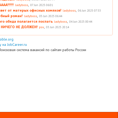
АА!!!!!!
,
ladyboss
07 Jun 2025 06:01
вет от матерых офисных хомяков!
,
ladyboss
06 Jun 2025 07:53
ебный роман!
,
ladyboss
05 Jun 2025 06:44
ого обеда полагается поспать
,
ladyboss
04 Jun 2025 00:44
 НИЧЕГО НЕ ДОЛЖЕН!
,
psv
03 Jun 2025 20:14
ooble.org
 на JobCareer.ru
Поисковая система вакансий по сайтам работы России