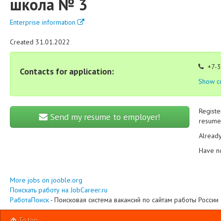
школа № 3
Enterprise information
Created 31.01.2022
+7-3
Contacts for application:
Show c
Registe
Send my resume to employer!
resume 
Alread
Have n
More jobs on jooble.org
Поискать работу на JobCareer.ru
РаботаПоиск
- Поисковая система вакансий по сайтам работы России
To top