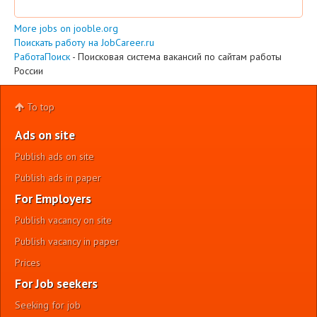
More jobs on jooble.org
Поискать работу на JobCareer.ru
РаботаПоиск
- Поисковая система вакансий по сайтам работы
России
To top
Ads on site
Publish ads on site
Publish ads in paper
For Employers
Publish vacancy on site
Publish vacancy in paper
Prices
For Job seekers
Seeking for job