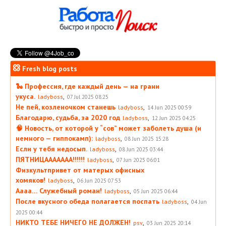
Fresh blog posts
🐍 Профессия, где каждый день — на грани
укуса.
,
ladyboss
07 Jul 2025 08:25
Не пей, козленочком станешь
,
ladyboss
14 Jun 2025 00:59
Благодарю, судьба, за 2020 год
,
ladyboss
12 Jun 2025 04:25
🧠 Новость, от которой у “сов” может заболеть душа (и
немного — гиппокамп):
,
ladyboss
08 Jun 2025 15:28
Если у тебя недосып.
,
ladyboss
08 Jun 2025 03:44
ПЯТНИЦААААААА!!!!!!
,
ladyboss
07 Jun 2025 06:01
Физкультпривет от матерых офисных
хомяков!
,
ladyboss
06 Jun 2025 07:53
Аааа… Служебный роман!
,
ladyboss
05 Jun 2025 06:44
После вкусного обеда полагается поспать
,
ladyboss
04 Jun
2025 00:44
НИКТО ТЕБЕ НИЧЕГО НЕ ДОЛЖЕН!
,
psv
03 Jun 2025 20:14