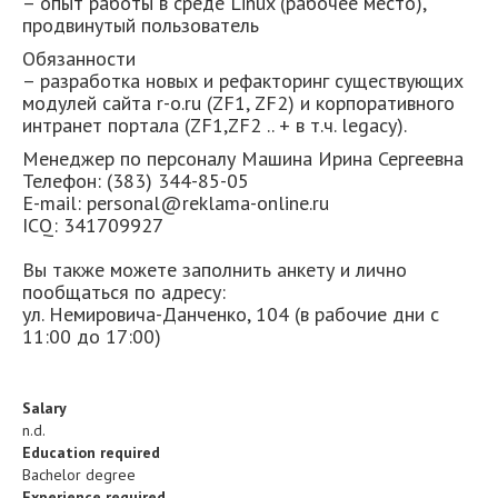
– опыт работы в среде Linux (рабочее место),
продвинутый пользователь
Обязанности
– разработка новых и рефакторинг существующих
модулей сайта r-o.ru (ZF1, ZF2) и корпоративного
интранет портала (ZF1,ZF2 .. + в т.ч. legacy).
Менеджер по персоналу Машина Ирина Сергеевна
Телефон: (383) 344-85-05
E-mail: personal@reklama-online.ru
ICQ: 341709927
Вы также можете заполнить анкету и лично
пообщаться по адресу:
ул. Немировича-Данченко, 104 (в рабочие дни с
11:00 до 17:00)
Salary
n.d.
Education required
Bachelor degree
Experience required