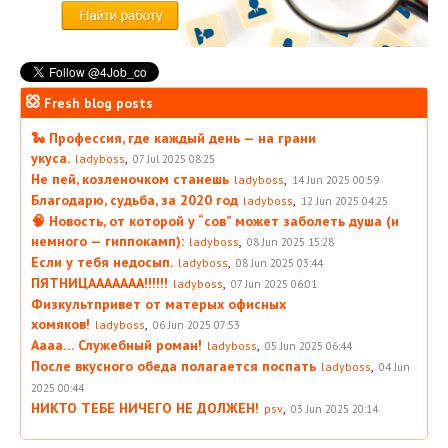
Fresh blog posts
🐍 Профессия, где каждый день — на грани
укуса.
,
ladyboss
07 Jul 2025 08:25
Не пей, козленочком станешь
,
ladyboss
14 Jun 2025 00:59
Благодарю, судьба, за 2020 год
,
ladyboss
12 Jun 2025 04:25
🧠 Новость, от которой у “сов” может заболеть душа (и
немного — гиппокамп):
,
ladyboss
08 Jun 2025 15:28
Если у тебя недосып.
,
ladyboss
08 Jun 2025 03:44
ПЯТНИЦААААААА!!!!!!
,
ladyboss
07 Jun 2025 06:01
Физкультпривет от матерых офисных
хомяков!
,
ladyboss
06 Jun 2025 07:53
Аааа… Служебный роман!
,
ladyboss
05 Jun 2025 06:44
После вкусного обеда полагается поспать
,
ladyboss
04 Jun
2025 00:44
НИКТО ТЕБЕ НИЧЕГО НЕ ДОЛЖЕН!
,
psv
03 Jun 2025 20:14