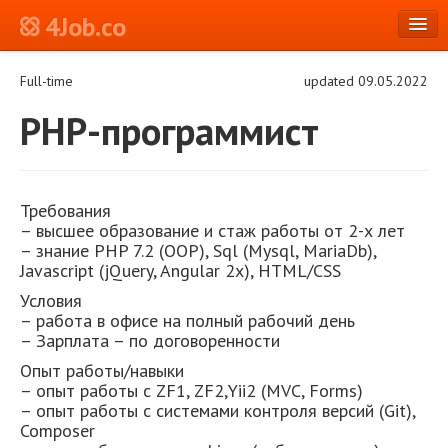
4Job.co
en
Full-time
updated 09.05.2022
Log in or Register
PHP-программист
Требования
– высшее образование и стаж работы от 2-х лет
– знание PHP 7.2 (OOP), Sql (Mysql, MariaDb),
Javascript (jQuery, Angular 2x), HTML/CSS
Условия
– работа в офисе на полный рабочий день
– Зарплата – по договоренности
Опыт работы/навыки
– опыт работы с ZF1, ZF2,Yii2 (MVC, Forms)
– опыт работы с системами контроля версий (Git),
Composer