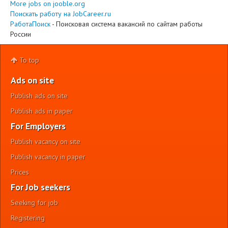
More jobs on jooble.org
Поискать работу на JobCareer.ru
РаботаПоиск
- Поисковая система вакансий по сайтам работы
России
To top
Ads on site
Publish ads on site
Publish ads in paper
For Employers
Publish vacancy on site
Publish vacancy in paper
Prices
For Job seekers
Seeking for job
Registering