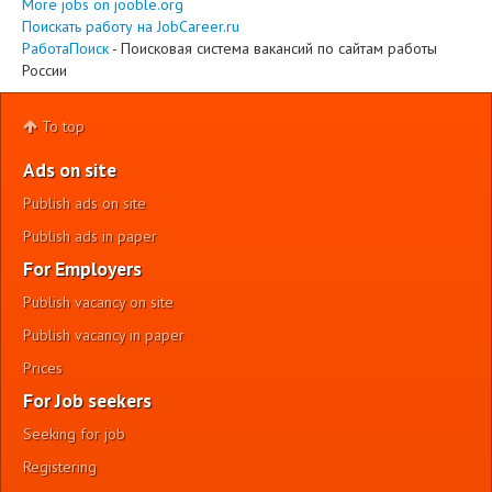
More jobs on jooble.org
Поискать работу на JobCareer.ru
РаботаПоиск
- Поисковая система вакансий по сайтам работы
России
To top
Ads on site
Publish ads on site
Publish ads in paper
For Employers
Publish vacancy on site
Publish vacancy in paper
Prices
For Job seekers
Seeking for job
Registering