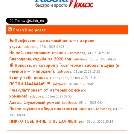
Fresh blog posts
🐍 Профессия, где каждый день — на грани
укуса.
,
ladyboss
07 Jul 2025 08:25
Не пей, козленочком станешь
,
ladyboss
14 Jun 2025 00:59
Благодарю, судьба, за 2020 год
,
ladyboss
12 Jun 2025 04:25
🧠 Новость, от которой у “сов” может заболеть душа (и
немного — гиппокамп):
,
ladyboss
08 Jun 2025 15:28
Если у тебя недосып.
,
ladyboss
08 Jun 2025 03:44
ПЯТНИЦААААААА!!!!!!
,
ladyboss
07 Jun 2025 06:01
Физкультпривет от матерых офисных
хомяков!
,
ladyboss
06 Jun 2025 07:53
Аааа… Служебный роман!
,
ladyboss
05 Jun 2025 06:44
После вкусного обеда полагается поспать
,
ladyboss
04 Jun
2025 00:44
НИКТО ТЕБЕ НИЧЕГО НЕ ДОЛЖЕН!
,
psv
03 Jun 2025 20:14